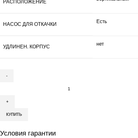
РАСПОЛОЖЕНИЕ
Есть
НАСОС ДЛЯ ОТКАЧКИ
нет
УДЛИНЕН. КОРПУС
Количество
товара
Септик
Гринлос
КУПИТЬ
Аква
3
ПР
Условия гарантии