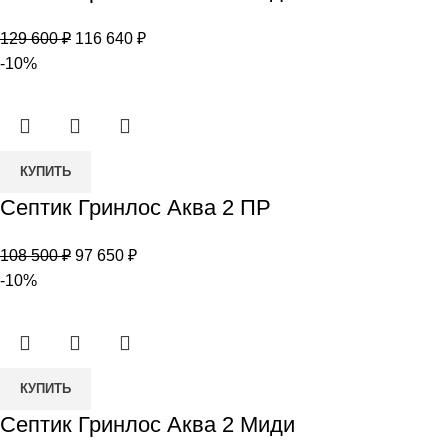
Гринлос
Первоначальная
Текущая
129 600
₽
116 640
₽
Аква
цена
цена:
-10%
3
составляла
116
Миди
129
640 ₽.
600 ₽.
Количество
КУПИТЬ
товара
Септик Гринлос Аква 2 ПР
Септик
Гринлос
Первоначальная
Текущая
108 500
₽
97 650
₽
Аква
цена
цена:
-10%
2
составляла
97
ПР
108
650 ₽.
500 ₽.
Количество
КУПИТЬ
товара
Септик Гринлос Аква 2 Миди
Септик