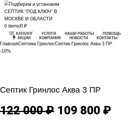
0
items
/
0
₽
КАТАЛОГ
УСЛУГИ
НАШИ РАБОТЫ
ПОМОЩЬ
АКЦИИ
КОМПАНИЯ
НОВОСТИ
КОНТАКТЫ
Главная
Септики Гринлос
Септик Гринлос Аква 3 ПР
-10%
-10%
Click to enlarge
Септик Гринлос Аква 3 ПР
Первоначаль
Те
122 000
₽
109 800
₽
цена
цен