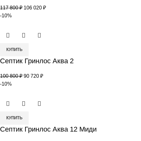
Гринлос
Первоначальная
Текущая
117 800
₽
106 020
₽
Аква
цена
цена:
-10%
2
составляла
106
Миди
117
020 ₽.
800 ₽.
Количество
КУПИТЬ
товара
Септик Гринлос Аква 2
Септик
Гринлос
Первоначальная
Текущая
100 800
₽
90 720
₽
Аква
цена
цена:
-10%
2
составляла
90
100
720 ₽.
800 ₽.
Количество
КУПИТЬ
товара
Септик Гринлос Аква 12 Миди
Септик
Гринлос