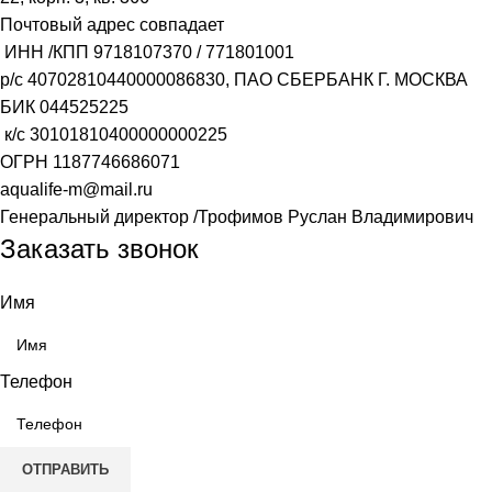
Почтовый адрес совпадает
ИНН /КПП
9718107370
/
771801001
р/с
40702810440000086830
, ПАО СБЕРБАНК Г. МОСКВА
БИК
044525225
к/с
30101810400000000225
ОГРН
1187746686071
aqualife-m@mail.ru
Генеральный директор /Трофимов Руслан Владимирович
Заказать звонок
Имя
Телефон
ОТПРАВИТЬ