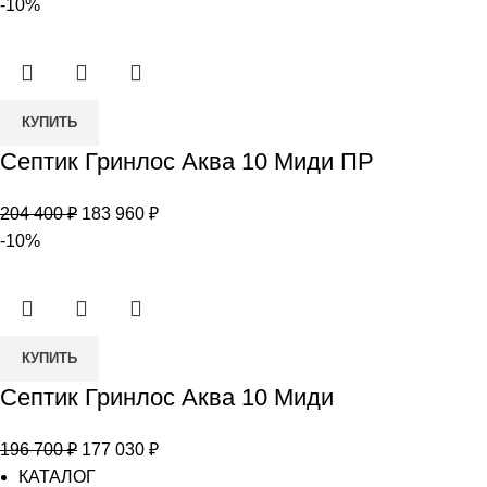
цена
цена:
-10%
12
составляла
220
Лонг
245
500 ₽.
000 ₽.
Количество
КУПИТЬ
товара
Септик Гринлос Аква 10 Миди ПР
Септик
Гринлос
Первоначальная
Текущая
204 400
₽
183 960
₽
Аква
цена
цена:
-10%
10
составляла
183
Миди
204
960 ₽.
ПР
400 ₽.
Количество
КУПИТЬ
товара
Септик Гринлос Аква 10 Миди
Септик
Гринлос
Первоначальная
Текущая
196 700
₽
177 030
₽
Аква
цена
цена:
КАТАЛОГ
10