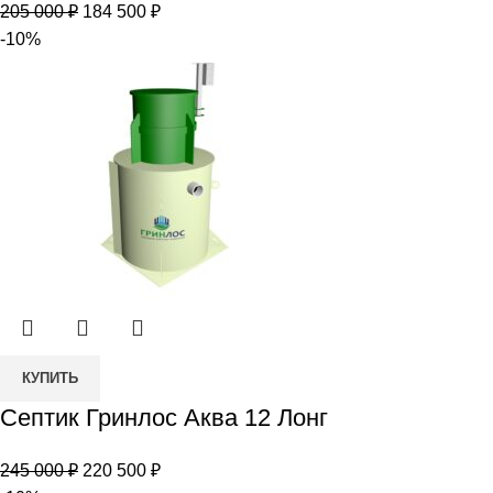
Первоначальная
Текущая
205 000
₽
184 500
₽
Аква
цена
цена:
-10%
12
составляла
184
Миди
205
500 ₽.
000 ₽.
Количество
КУПИТЬ
товара
Септик Гринлос Аква 12 Лонг
Септик
Гринлос
Первоначальная
Текущая
245 000
₽
220 500
₽
Аква