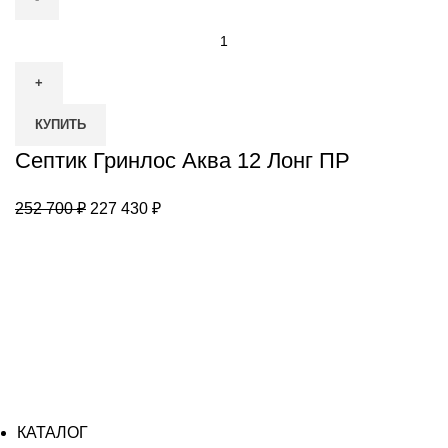
Количество
товара
Септик
Гринлос
КУПИТЬ
Аква
12
Септик Гринлос Аква 12 Лонг ПР
Лонг
ПР
Первоначальная
Текущая
252 700
₽
227 430
₽
цена
цена:
составляла
227
252
430 ₽.
700 ₽.
КАТАЛОГ