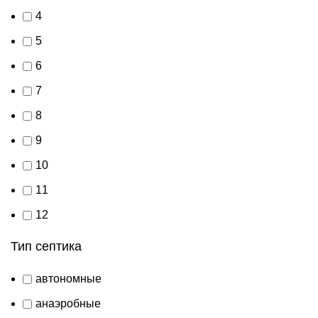
4
5
6
7
8
9
10
11
12
Тип септика
автономные
анаэробные