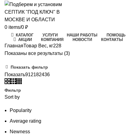
0
items
/
0
₽
КАТАЛОГ
УСЛУГИ
НАШИ РАБОТЫ
ПОМОЩЬ
АКЦИИ
КОМПАНИЯ
НОВОСТИ
КОНТАКТЫ
Главная
Товар Вес, кг
228
Цены:
Показаны все результаты (3)
по
Показать фильтр
возрастанию
Показать
9
12
18
24
36
Фильтр
Sort by
Popularity
Average rating
Newness