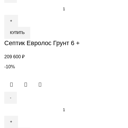
Количество
товара
Септик
Евролос
КУПИТЬ
Грунт
6
Септик Евролос Грунт 6 +
+
209 600
₽
-10%
Количество
товара
Септик