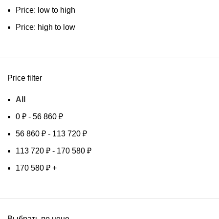
Price: low to high
Price: high to low
Price filter
All
0
₽
-
56 860
₽
56 860
₽
-
113 720
₽
113 720
₽
-
170 580
₽
170 580
₽
+
Выбрать по цене