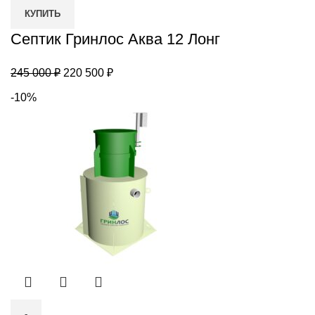
Гринлос
КУПИТЬ
Аква
12
Септик Гринлос Аква 12 Лонг
Лонг
Первоначальная
Текущая
245 000
₽
220 500
₽
цена
цена:
-10%
составляла
220
245
500 ₽.
000 ₽.