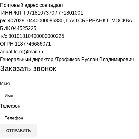
Почтовый адрес совпадает
ИНН /КПП
9718107370
/
771801001
р/с
40702810440000086830
, ПАО СБЕРБАНК Г. МОСКВА
БИК
044525225
к/с
30101810400000000225
ОГРН
1187746686071
aqualife-m@mail.ru
Генеральный директор /Трофимов Руслан Владимирович
Заказать звонок
Имя
Телефон
ОТПРАВИТЬ