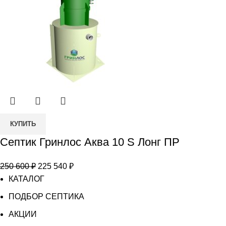
700 ₽.
Количество
КУПИТЬ
товара
Септик Гринлос Аква 10 S Лонг ПР
Септик
Гринлос
Первоначальная
Текущая
250 600
₽
225 540
₽
Аква
цена
цена:
КАТАЛОГ
10
составляла
225
S
ПОДБОР СЕПТИКА
250
540 ₽.
Лонг
АКЦИИ
600 ₽.
ПР