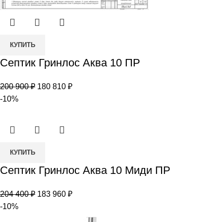
Количество
КУПИТЬ
товара
Септик Гринлос Аква 10 ПР
Септик
Гринлос
Первоначальная
Текущая
200 900
₽
180 810
₽
Аква
цена
цена:
-10%
10
составляла
180
ПР
200
810 ₽.
900 ₽.
Количество
КУПИТЬ
товара
Септик Гринлос Аква 10 Миди ПР
Септик
Гринлос
Первоначальная
Текущая
204 400
₽
183 960
₽
Аква
цена
цена:
-10%
10
составляла
183