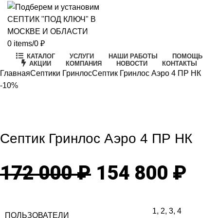
0
items
/
0
₽
КАТАЛОГ
УСЛУГИ
НАШИ РАБОТЫ
ПОМОЩЬ
АКЦИИ
КОМПАНИЯ
НОВОСТИ
КОНТАКТЫ
Главная
Септики Гринлос
Септик Гринлос Аэро 4 ПР НК
-10%
-10%
Click to enlarge
Септик Гринлос Аэро 4 ПР НК
Первоначаль
Те
172 000
₽
154 800
₽
цена
цен
1
,
2
,
3
,
4
ПОЛЬЗОВАТЕЛИ