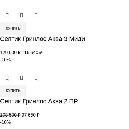
составляла
102
114
870 ₽.
300 ₽.
Количество
КУПИТЬ
товара
Септик Гринлос Аква 3 Миди
Септик
Гринлос
Первоначальная
Текущая
129 600
₽
116 640
₽
Аква
цена
цена:
-10%
3
составляла
116
Миди
129
640 ₽.
600 ₽.
Количество
КУПИТЬ
товара
Септик Гринлос Аква 2 ПР
Септик
Гринлос
Первоначальная
Текущая
108 500
₽
97 650
₽
Аква
цена
цена:
-10%
2