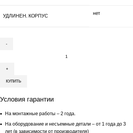
нет
УДЛИНЕН. КОРПУС
Количество
товара
Септик
Гринлос
КУПИТЬ
Аэро
4
ПР
Условия гарантии
НК
На монтажные работы – 2 года.
На оборудование и несъемные детали – от 1 года до 3
лет (в зависимости от производителя)