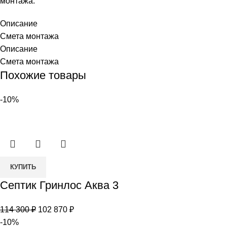
монтажа.
Описание
Смета монтажа
Описание
Смета монтажа
Похожие товары
-10%
Количество
КУПИТЬ
товара
Септик Гринлос Аква 3
Септик
Гринлос
Первоначальная
Текущая
114 300
₽
102 870
₽
Аква
цена
цена:
-10%
3