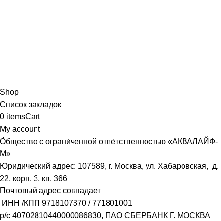
Shop
Список закладок
0
items
Cart
My account
О́бщество с ограни́ченной отве́тственностью «АКВАЛАЙФ-
М»
Юридический адрес: 107589, г. Москва, ул. Хабаровская, д.
22, корп. 3, кв. 366
Почтовый адрес совпадает
ИНН /КПП
9718107370
/
771801001
р/с
40702810440000086830
, ПАО СБЕРБАНК Г. МОСКВА