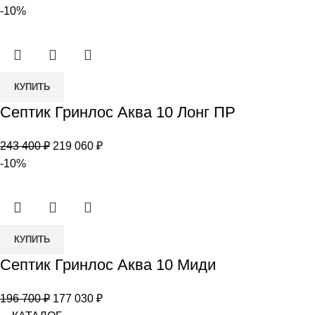
цена
цена:
-10%
12
составляла
193
214
410 ₽.
900 ₽.
Количество
КУПИТЬ
товара
Септик Гринлос Аква 10 Лонг ПР
Септик
Гринлос
Первоначальная
Текущая
243 400
₽
219 060
₽
Аква
цена
цена:
-10%
10
составляла
219
Лонг
243
060 ₽.
ПР
400 ₽.
Количество
КУПИТЬ
товара
Септик Гринлос Аква 10 Миди
Септик
Гринлос
Первоначальная
Текущая
196 700
₽
177 030
₽
Аква