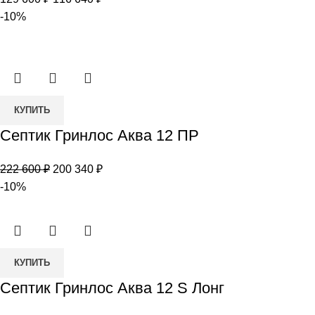
Аква
цена
цена:
-10%
3
составляла
116
Миди
129
640 ₽.
600 ₽.
Количество
КУПИТЬ
товара
Септик Гринлос Аква 12 ПР
Септик
Гринлос
Первоначальная
Текущая
222 600
₽
200 340
₽
Аква
цена
цена:
-10%
12
составляла
200
ПР
222
340 ₽.
600 ₽.
Количество
КУПИТЬ
товара
Септик Гринлос Аква 12 S Лонг
Септик
Гринлос