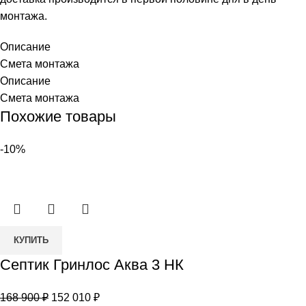
монтажа.
Описание
Смета монтажа
Описание
Смета монтажа
Похожие товары
-10%
Количество
КУПИТЬ
товара
Септик Гринлос Аква 3 НК
Септик
Гринлос
Первоначальная
Текущая
168 900
₽
152 010
₽
Аква