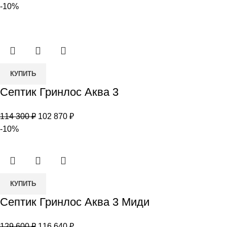
цена
цена:
-10%
3
составляла
152
НК
168
010 ₽.
900 ₽.
Количество
КУПИТЬ
товара
Септик Гринлос Аква 3
Септик
Гринлос
Первоначальная
Текущая
114 300
₽
102 870
₽
Аква
цена
цена:
-10%
3
составляла
102
114
870 ₽.
300 ₽.
Количество
КУПИТЬ
товара
Септик Гринлос Аква 3 Миди
Септик
Гринлос
Первоначальная
Текущая
129 600
₽
116 640
₽