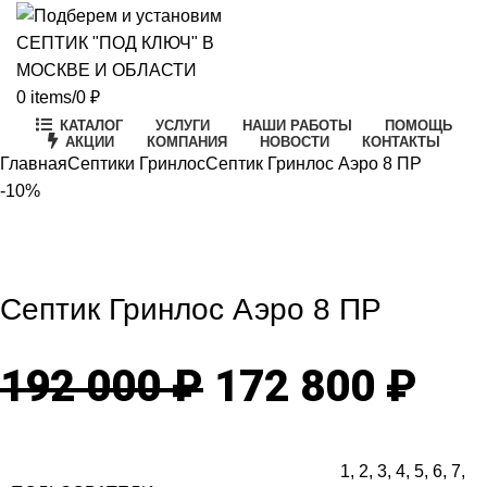
0
items
/
0
₽
КАТАЛОГ
УСЛУГИ
НАШИ РАБОТЫ
ПОМОЩЬ
АКЦИИ
КОМПАНИЯ
НОВОСТИ
КОНТАКТЫ
Главная
Септики Гринлос
Септик Гринлос Аэро 8 ПР
-10%
-10%
Click to enlarge
Септик Гринлос Аэро 8 ПР
Первоначаль
Те
192 000
₽
172 800
₽
цена
цен
1
,
2
,
3
,
4
,
5
,
6
,
7
,