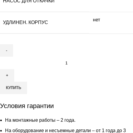
НАСОС ДЛЯ ОТКАЧКИ
нет
УДЛИНЕН. КОРПУС
Количество
товара
Септик
Гринлос
КУПИТЬ
Аэро
8
ПР
Условия гарантии
На монтажные работы – 2 года.
На оборудование и несъемные детали – от 1 года до 3