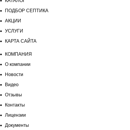
цена
цена:
КАТАЛОГ
10
составляла
177
Миди
ПОДБОР СЕПТИКА
196
030 ₽.
АКЦИИ
700 ₽.
УСЛУГИ
КАРТА САЙТА
КОМПАНИЯ
О компании
Новости
Видео
Отзывы
Контакты
Лицензии
Документы