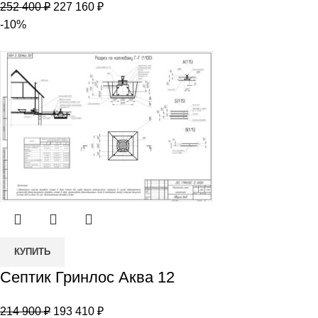
Первоначальная
Текущая
252 400
₽
227 160
₽
Аква
цена
цена:
-10%
12
составляла
227
S
252
160 ₽.
Лонг
400 ₽.
Количество
КУПИТЬ
товара
Септик Гринлос Аква 12
Септик
Гринлос
Первоначальная
Текущая
214 900
₽
193 410
₽
Аква