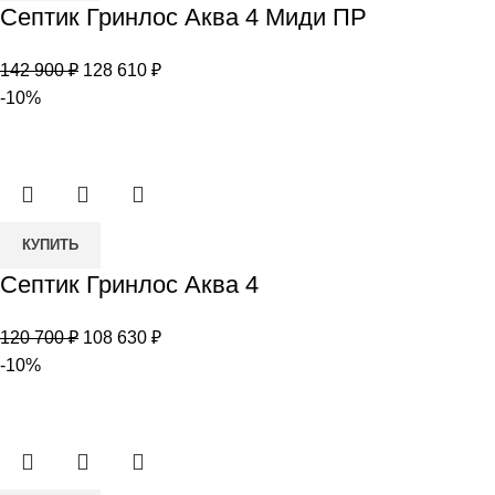
Септик Гринлос Аква 4 Миди ПР
Септик
Гринлос
Первоначальная
Текущая
142 900
₽
128 610
₽
Аква
цена
цена:
-10%
4
составляла
128
Миди
142
610 ₽.
ПР
900 ₽.
Количество
КУПИТЬ
товара
Септик Гринлос Аква 4
Септик
Гринлос
Первоначальная
Текущая
120 700
₽
108 630
₽
Аква
цена
цена:
-10%
4
составляла
108
120
630 ₽.
700 ₽.