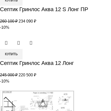
КУПИТЬ
товара
Септик Гринлос Аква 12 S Лонг ПР
Септик
Гринлос
Первоначальная
Текущая
260 100
₽
234 090
₽
Аква
цена
цена:
-10%
12
составляла
234
S
260
090 ₽.
Лонг
100 ₽.
ПР
Количество
КУПИТЬ
товара
Септик Гринлос Аква 12 Лонг
Септик
Гринлос
Первоначальная
Текущая
245 000
₽
220 500
₽
Аква
цена
цена:
-10%
12
составляла
220
Лонг
245
500 ₽.
000 ₽.