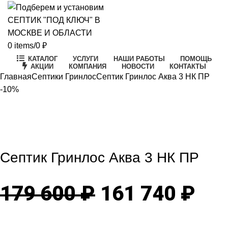
0
items
/
0
₽
КАТАЛОГ
УСЛУГИ
НАШИ РАБОТЫ
ПОМОЩЬ
АКЦИИ
КОМПАНИЯ
НОВОСТИ
КОНТАКТЫ
Главная
Септики Гринлос
Септик Гринлос Аква 3 НК ПР
-10%
-10%
Click to enlarge
Септик Гринлос Аква 3 НК ПР
Первоначаль
Те
179 600
₽
161 740
₽
цена
цен