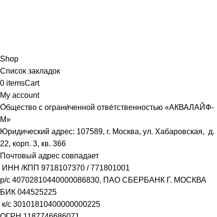
Shop
Список закладок
0
items
Cart
My account
О́бщество с ограни́ченной отве́тственностью «АКВАЛАЙФ-
М»
Юридический адрес: 107589, г. Москва, ул. Хабаровская, д.
22, корп. 3, кв. 366
Почтовый адрес совпадает
ИНН /КПП
9718107370
/
771801001
р/с
40702810440000086830
, ПАО СБЕРБАНК Г. МОСКВА
БИК
044525225
к/с
30101810400000000225
ОГРН
1187746686071