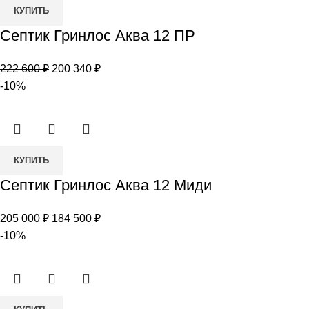
Количество
КУПИТЬ
товара
Септик Гринлос Аква 12 ПР
Септик
Гринлос
Первоначальная
Текущая
222 600
₽
200 340
₽
Аква
цена
цена:
-10%
12
составляла
200
ПР
222
340 ₽.
600 ₽.
Количество
КУПИТЬ
товара
Септик Гринлос Аква 12 Миди
Септик
Гринлос
Первоначальная
Текущая
205 000
₽
184 500
₽
Аква
цена
цена:
-10%
12
составляла
184
Миди
205
500 ₽.
000 ₽.
Количество