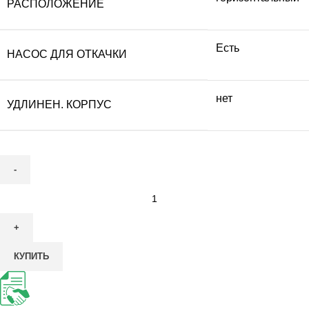
РАСПОЛОЖЕНИЕ
Есть
НАСОС ДЛЯ ОТКАЧКИ
нет
УДЛИНЕН. КОРПУС
Количество
товара
Септик
Гринлос
КУПИТЬ
Аква
3
НК