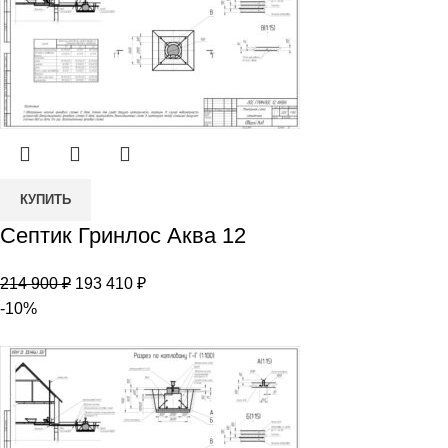
Количество
КУПИТЬ
товара
Септик Гринлос Аква 12
Септик
Гринлос
Первоначальная
Текущая
214 900
₽
193 410
₽
Аква
цена
цена:
-10%
12
составляла
193
214
410 ₽.
900 ₽.