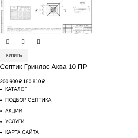
Количество
КУПИТЬ
товара
Септик Гринлос Аква 10 ПР
Септик
Гринлос
Первоначальная
Текущая
200 900
₽
180 810
₽
Аква
цена
цена:
КАТАЛОГ
10
составляла
180
ПР
ПОДБОР СЕПТИКА
200
810 ₽.
АКЦИИ
900 ₽.
УСЛУГИ
КАРТА САЙТА