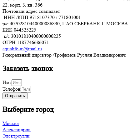
22, корп. 3, кв. 366
Почтовый адрес совпадает
ИНН /КПП
9718107370
/
771801001
р/с
40702810440000086830
, ПАО СБЕРБАНК Г. МОСКВА
БИК
044525225
к/с
30101810400000000225
ОГРН
1187746686071
aqualife-m@mail.ru
Генеральный директор /Трофимов Руслан Владимирович
Заказать звонок
Имя
Телефон
Отправить
Выберите город
Москва
Александров
Электроугли