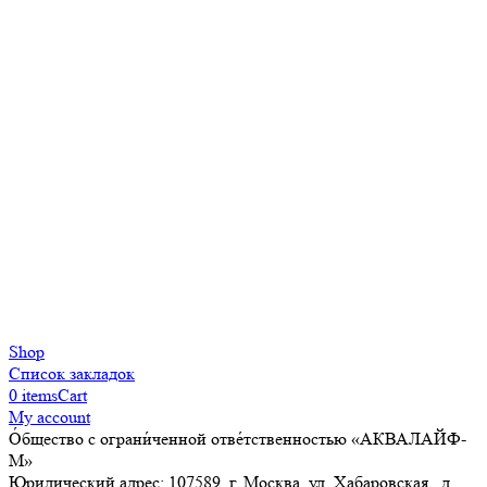
Shop
Список закладок
0
items
Cart
My account
О́бщество с ограни́ченной отве́тственностью «АКВАЛАЙФ-
М»
Юридический адрес: 107589, г. Москва, ул. Хабаровская, д.