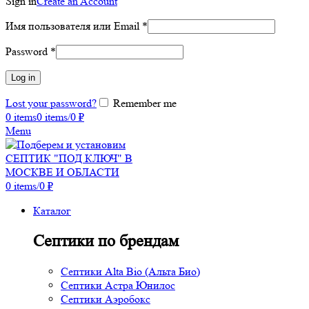
Sign in
Create an Account
Имя пользователя или Email
*
Password
*
Log in
Lost your password?
Remember me
0
items
0
items
/
0
₽
Menu
0
items
/
0
₽
Каталог
Септики по брендам
Септики Alta Bio (Альта Био)
Септики Астра Юнилос
Септики Аэробокс