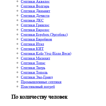
Септики Аквалос
Септики Волгарь
Септики Диамант
Септики Дочиста
Септики ДКС
Септики Гринлос
Септики Евролос
Септики Ergobox (Эргобокс)
Септики Евробион
Септики Итал
Септики КИТ
Септики Kolo Vesi (Коло Веси)
Септики Малахит
Септики Топас
Септики Тверь
Септики Тополь
Септики Эко-Гранд
Промышленные септики
Пластиковый погреб
По количеству человек