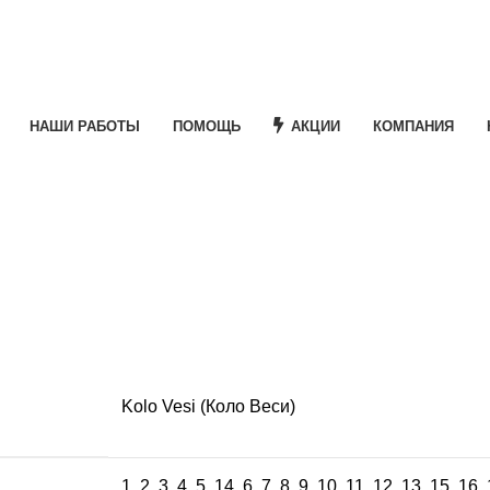
НАШИ РАБОТЫ
ПОМОЩЬ
АКЦИИ
КОМПАНИЯ
e
Kolo Vesi (Коло Веси)
1
,
2
,
3
,
4
,
5
,
14
,
6
,
7
,
8
,
9
,
10
,
11
,
12
,
13
,
15
,
16
,