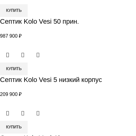
Количество
КУПИТЬ
товара
Септик Kolo Vesi 50 прин.
Септик
Kolo
987 900
₽
Vesi
50
прин.
Количество
КУПИТЬ
товара
Септик Kolo Vesi 5 низкий корпус
Септик
Kolo
209 900
₽
Vesi
5
низкий
корпус
Количество
КУПИТЬ
товара