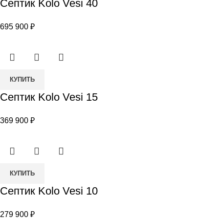
Септик Kolo Vesi 40
Септик
Kolo
695 900
₽
Vesi
40
Количество
КУПИТЬ
товара
Септик Kolo Vesi 15
Септик
Kolo
369 900
₽
Vesi
15
Количество
КУПИТЬ
товара
Септик Kolo Vesi 10
Септик
Kolo
279 900
₽
Vesi