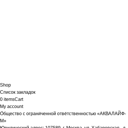
Shop
Список закладок
0
items
Cart
My account
О́бщество с ограни́ченной отве́тственностью «АКВАЛАЙФ-
М»
Юридический адрес: 107589, г. Москва, ул. Хабаровская, д.