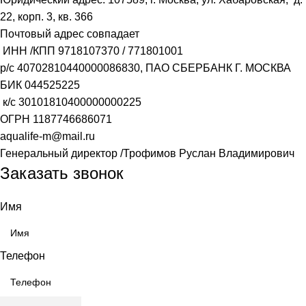
22, корп. 3, кв. 366
Почтовый адрес совпадает
ИНН /КПП
9718107370
/
771801001
р/с
40702810440000086830
, ПАО СБЕРБАНК Г. МОСКВА
БИК
044525225
к/с
30101810400000000225
ОГРН
1187746686071
aqualife-m@mail.ru
Генеральный директор /Трофимов Руслан Владимирович
Заказать звонок
Имя
Телефон