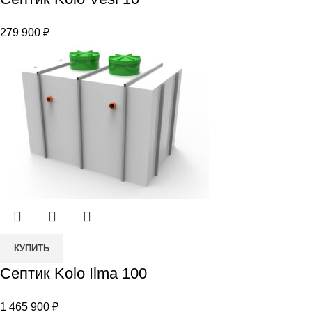
Септик
Kolo
279 900
₽
Vesi
10
Количество
КУПИТЬ
товара
Септик Kolo Ilma 100
Септик
Kolo
1 465 900
₽
Ilma