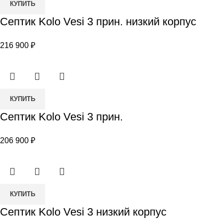
КУПИТЬ
товара
Септик Kolo Vesi 3 прин. низкий корпус
Септик
Kolo
216 900
₽
Vesi
3
прин.
низкий
Количество
корпус
КУПИТЬ
товара
Септик Kolo Vesi 3 прин.
Септик
Kolo
206 900
₽
Vesi
3
прин.
Количество
КУПИТЬ
товара
Септик Kolo Vesi 3 низкий корпус
Септик