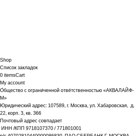
Shop
Список закладок
0
items
Cart
My account
О́бщество с ограни́ченной отве́тственностью «АКВАЛАЙФ-
М»
Юридический адрес: 107589, г. Москва, ул. Хабаровская, д.
22, корп. 3, кв. 366
Почтовый адрес совпадает
ИНН /КПП
9718107370
/
771801001
р/с
40702810440000086830
, ПАО СБЕРБАНК Г. МОСКВА