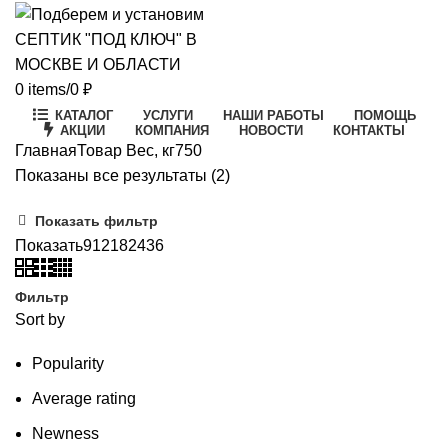
0
items
/
0
₽
КАТАЛОГ
УСЛУГИ
НАШИ РАБОТЫ
ПОМОЩЬ
АКЦИИ
КОМПАНИЯ
НОВОСТИ
КОНТАКТЫ
Главная
Товар Вес, кг
750
Цены:
Показаны все результаты (2)
по
Показать фильтр
возрастанию
Показать
9
12
18
24
36
Фильтр
Sort by
Popularity
Average rating
Newness