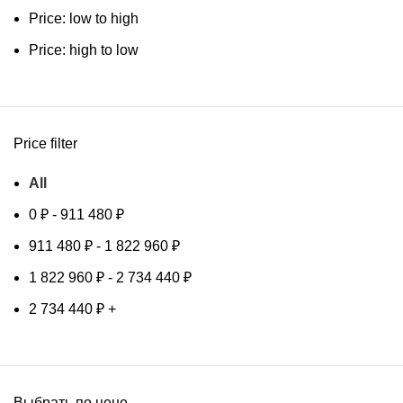
Price: low to high
Price: high to low
Price filter
All
0
₽
-
911 480
₽
911 480
₽
-
1 822 960
₽
1 822 960
₽
-
2 734 440
₽
2 734 440
₽
+
Выбрать по цене