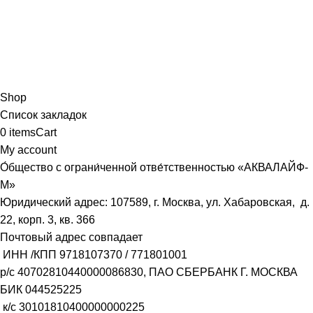
Shop
Список закладок
0
items
Cart
My account
О́бщество с ограни́ченной отве́тственностью «АКВАЛАЙФ-
М»
Юридический адрес: 107589, г. Москва, ул. Хабаровская, д.
22, корп. 3, кв. 366
Почтовый адрес совпадает
ИНН /КПП
9718107370
/
771801001
р/с
40702810440000086830
, ПАО СБЕРБАНК Г. МОСКВА
БИК
044525225
к/с
30101810400000000225