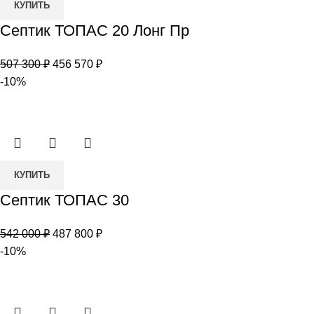
КУПИТЬ
товара
Септик ТОПАС 20 Лонг Пр
Септик
ТОПАС
Первоначальная
Текущая
507 300
₽
456 570
₽
20
цена
цена:
-10%
Лонг
составляла
456
Пр
507
570 ₽.
300 ₽.
Количество
КУПИТЬ
товара
Септик ТОПАС 30
Септик
ТОПАС
Первоначальная
Текущая
542 000
₽
487 800
₽
30
цена
цена:
-10%
составляла
487
542
800 ₽.
000 ₽.