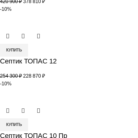
Первоначальная
Текущая
420 900
₽
378 810
₽
15
цена
цена:
-10%
Лонг
составляла
378
УС
420
810 ₽.
900 ₽.
Количество
КУПИТЬ
товара
Септик ТОПАС 12
Септик
ТОПАС
Первоначальная
Текущая
254 300
₽
228 870
₽
12
цена
цена:
-10%
составляла
228
254
870 ₽.
300 ₽.
Количество
КУПИТЬ
товара
Септик ТОПАС 10 Пр
Септик