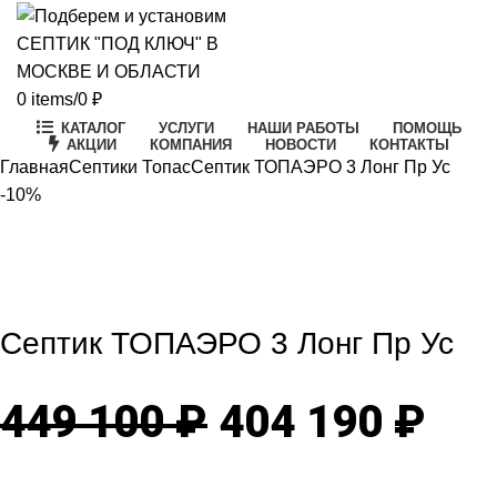
0
items
/
0
₽
КАТАЛОГ
УСЛУГИ
НАШИ РАБОТЫ
ПОМОЩЬ
АКЦИИ
КОМПАНИЯ
НОВОСТИ
КОНТАКТЫ
Главная
Септики Топас
Септик ТОПАЭРО 3 Лонг Пр Ус
-10%
-10%
Click to enlarge
Септик ТОПАЭРО 3 Лонг Пр Ус
Первоначаль
Те
449 100
₽
404 190
₽
цена
цен