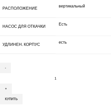
вертикальный
РАСПОЛОЖЕНИЕ
Есть
НАСОС ДЛЯ ОТКАЧКИ
есть
УДЛИНЕН. КОРПУС
Количество
товара
Септик
ТОПАЭРО
КУПИТЬ
3
Лонг