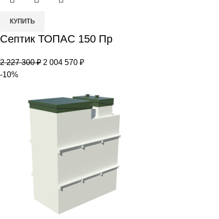
Количество
КУПИТЬ
товара
Септик ТОПАС 150 Пр
Септик
ТОПАС
Первоначальная
Текущая
2 227 300
₽
2 004 570
₽
150
цена
цена:
-10%
Пр
составляла
2
2
004
227
570 ₽.
300 ₽.