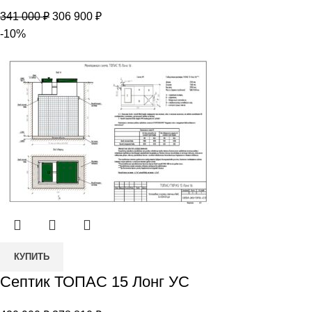
ТОПАС
Первоначальная
Текущая
341 000
₽
306 900
₽
15
цена
цена:
-10%
Пр
составляла
306
341
900 ₽.
000 ₽.
Количество
КУПИТЬ
товара
Септик ТОПАС 15 Лонг УС
Септик
ТОПАС