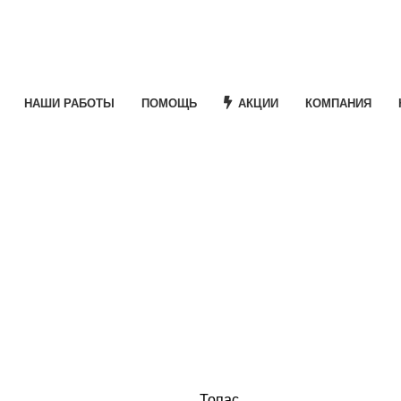
НАШИ РАБОТЫ
ПОМОЩЬ
АКЦИИ
КОМПАНИЯ
e
ная
кущая
а:
Топас