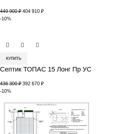
ТОПАС
Первоначальная
Текущая
449 900
₽
404 910
₽
20
цена
цена:
-10%
составляла
404
449
910 ₽.
900 ₽.
Количество
КУПИТЬ
товара
Септик ТОПАС 15 Лонг Пр УС
Септик
ТОПАС
Первоначальная
Текущая
436 300
₽
392 670
₽
15
цена
цена:
-10%
Лонг
составляла
392
Пр
436
670 ₽.
УС
300 ₽.