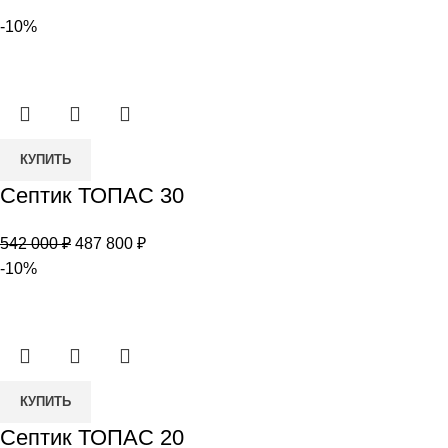
-10%
Количество
КУПИТЬ
товара
Септик ТОПАС 30
Септик
ТОПАС
Первоначальная
Текущая
542 000
₽
487 800
₽
30
цена
цена:
-10%
составляла
487
542
800 ₽.
000 ₽.
Количество
КУПИТЬ
товара
Септик ТОПАС 20
Септик