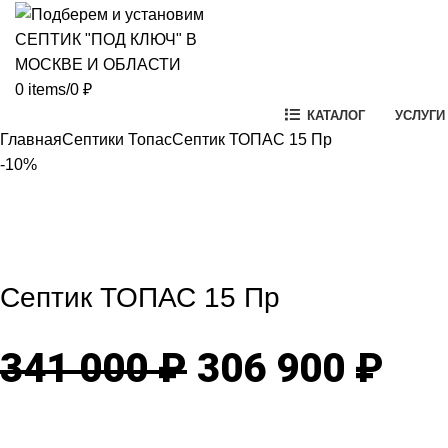
0
items
/
0
₽
КАТАЛОГ
УСЛУГИ
Главная
Септики Топас
Септик ТОПАС 15 Пр
-10%
-10%
Click to enlarg
Септик ТОПАС 15 Пр
Первоначаль
Те
341 000
₽
306 900
₽
цена
цен