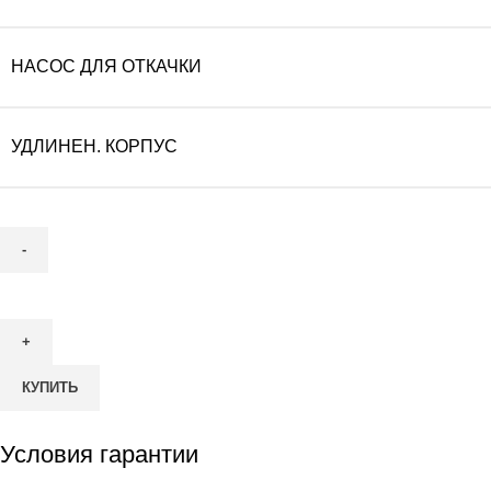
НАСОС ДЛЯ ОТКАЧКИ
УДЛИНЕН. КОРПУС
Количество
товара
Септик
ТОПАС
КУПИТЬ
15
Пр
Условия гарантии