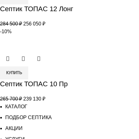
товара
Септик ТОПАС 12 Лонг
Септик
ТОПАС
Первоначальная
Текущая
284 500
₽
256 050
₽
12
цена
цена:
-10%
Лонг
составляла
256
284
050 ₽.
500 ₽.
Количество
КУПИТЬ
товара
Септик ТОПАС 10 Пр
Септик
ТОПАС
Первоначальная
Текущая
265 700
₽
239 130
₽
10
цена
цена:
КАТАЛОГ
Пр
составляла
239
ПОДБОР СЕПТИКА
265
130 ₽.
АКЦИИ
700 ₽.