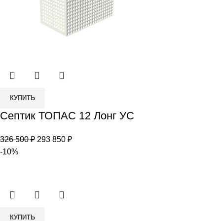
Количество
КУПИТЬ
товара
Септик ТОПАС 12 Лонг УС
Септик
ТОПАС
Первоначальная
Текущая
326 500
₽
293 850
₽
12
цена
цена:
-10%
Лонг
составляла
293
УС
326
850 ₽.
500 ₽.
Количество
КУПИТЬ