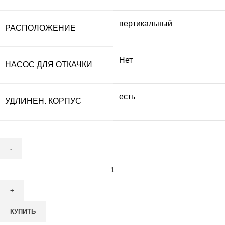
вертикальный
РАСПОЛОЖЕНИЕ
Нет
НАСОС ДЛЯ ОТКАЧКИ
есть
УДЛИНЕН. КОРПУС
Количество
товара
Септик
ТОПАС
КУПИТЬ
20