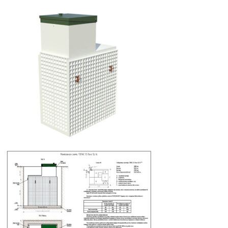
составляла
337
374
410 ₽.
900 ₽.