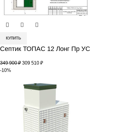
Количество
КУПИТЬ
товара
Септик ТОПАС 12 Лонг Пр УС
Септик
ТОПАС
Первоначальная
Текущая
349 900
₽
309 510
₽
12
цена
цена:
-10%
Лонг
составляла
309
Пр
349
510 ₽.
УС
900 ₽.