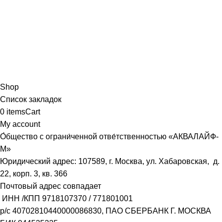
Shop
Список закладок
0
items
Cart
My account
О́бщество с ограни́ченной отве́тственностью «АКВАЛАЙФ-
М»
Юридический адрес: 107589, г. Москва, ул. Хабаровская, д.
22, корп. 3, кв. 366
Почтовый адрес совпадает
ИНН /КПП
9718107370
/
771801001
р/с
40702810440000086830
, ПАО СБЕРБАНК Г. МОСКВА