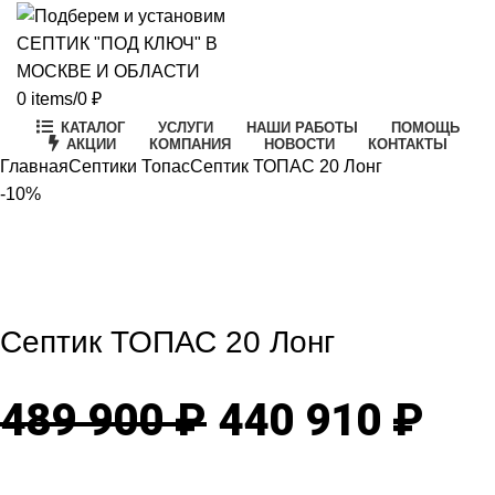
0
items
/
0
₽
КАТАЛОГ
УСЛУГИ
НАШИ РАБОТЫ
ПОМОЩЬ
АКЦИИ
КОМПАНИЯ
НОВОСТИ
КОНТАКТЫ
Главная
Септики Топас
Септик ТОПАС 20 Лонг
-10%
-10%
Click to enlarge
Септик ТОПАС 20 Лонг
Первоначаль
Те
489 900
₽
440 910
₽
цена
цен