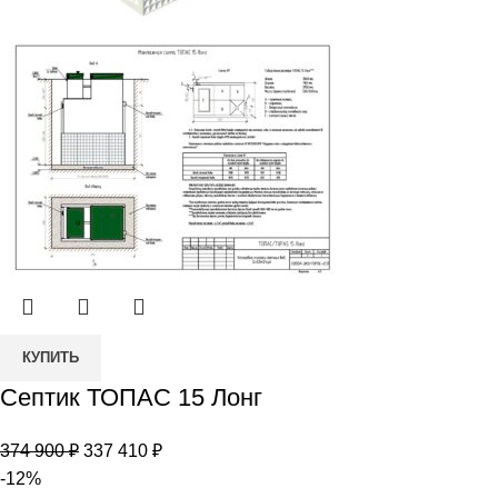
Количество
КУПИТЬ
товара
Септик ТОПАС 15 Лонг
Септик
ТОПАС
Первоначальная
Текущая
374 900
₽
337 410
₽
15
цена
цена:
-12%
Лонг