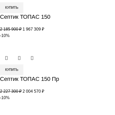
Количество
КУПИТЬ
товара
Септик ТОПАС 150
Септик
ТОПАС
Первоначальная
Текущая
2 185 900
₽
1 967 309
₽
150
цена
цена:
-10%
составляла
1
2
967
185
309 ₽.
900 ₽.
Количество
КУПИТЬ
товара
Септик ТОПАС 150 Пр
Септик
ТОПАС
Первоначальная
Текущая
2 227 300
₽
2 004 570
₽
150
цена
цена:
-10%
Пр
составляла
2
2
004