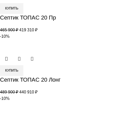
Количество
КУПИТЬ
товара
Септик ТОПАС 20 Пр
Септик
ТОПАС
Первоначальная
Текущая
465 900
₽
419 310
₽
20
цена
цена:
-10%
Пр
составляла
419
465
310 ₽.
900 ₽.
Количество
КУПИТЬ
товара
Септик ТОПАС 20 Лонг
Септик
ТОПАС
Первоначальная
Текущая
489 900
₽
440 910
₽
20
цена
цена:
-10%
Лонг
составляла
440
489
910 ₽.