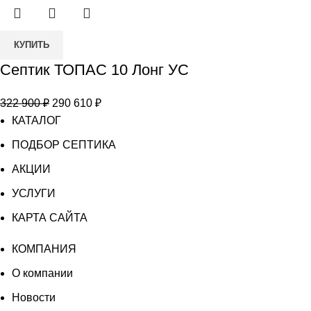
700 ₽.
Количество
КУПИТЬ
товара
Септик ТОПАС 10 Лонг УС
Септик
ТОПАС
Первоначальная
Текущая
322 900
₽
290 610
₽
10
цена
цена:
КАТАЛОГ
Лонг
составляла
290
УС
ПОДБОР СЕПТИКА
322
610 ₽.
АКЦИИ
900 ₽.
УСЛУГИ
КАРТА САЙТА
КОМПАНИЯ
О компании
Новости