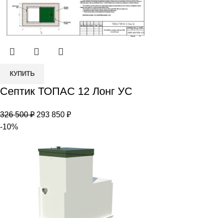
Количество
КУПИТЬ
товара
Септик ТОПАС 12 Лонг УС
Септик
ТОПАС
Первоначальная
Текущая
326 500
₽
293 850
₽
12
цена
цена:
-10%
Лонг
составляла
293
УС
326
850 ₽.
500 ₽.