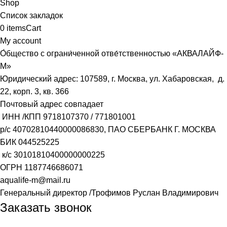
Shop
Список закладок
0
items
Cart
My account
О́бщество с ограни́ченной отве́тственностью «АКВАЛАЙФ-
М»
Юридический адрес: 107589, г. Москва, ул. Хабаровская, д.
22, корп. 3, кв. 366
Почтовый адрес совпадает
ИНН /КПП
9718107370
/
771801001
р/с
40702810440000086830
, ПАО СБЕРБАНК Г. МОСКВА
БИК
044525225
к/с
30101810400000000225
ОГРН
1187746686071
aqualife-m@mail.ru
Генеральный директор /Трофимов Руслан Владимирович
Заказать звонок