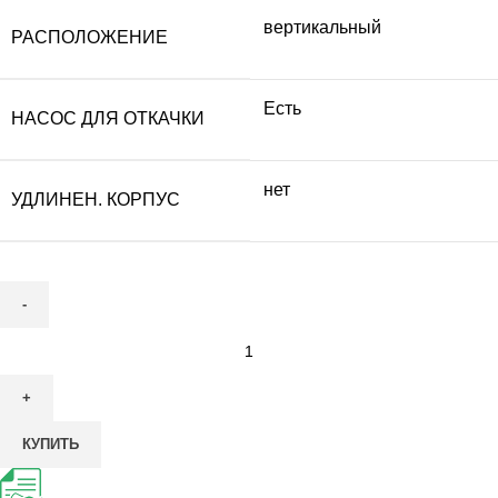
вертикальный
РАСПОЛОЖЕНИЕ
Есть
НАСОС ДЛЯ ОТКАЧКИ
нет
УДЛИНЕН. КОРПУС
Количество
товара
Септик
ТОПАЭРО
КУПИТЬ
3
Пр