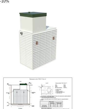
цена
цена:
-10%
составляла
290
322
250 ₽.
500 ₽.