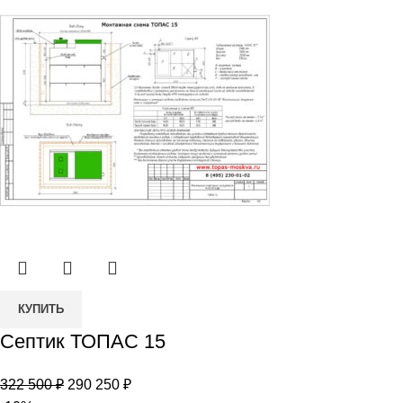
900 ₽.
Количество
КУПИТЬ
товара
Септик ТОПАС 15
Септик
ТОПАС
Первоначальная
Текущая
322 500
₽
290 250
₽
15