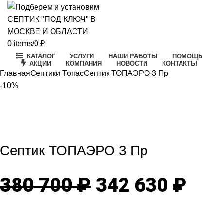
0
items
/
0
₽
КАТАЛОГ
УСЛУГИ
НАШИ РАБОТЫ
ПОМОЩЬ
АКЦИИ
КОМПАНИЯ
НОВОСТИ
КОНТАКТЫ
Главная
Септики Топас
Септик ТОПАЭРО 3 Пр
-10%
-10%
Click to enlarge
Септик ТОПАЭРО 3 Пр
Первоначаль
Те
380 700
₽
342 630
₽
цена
цен