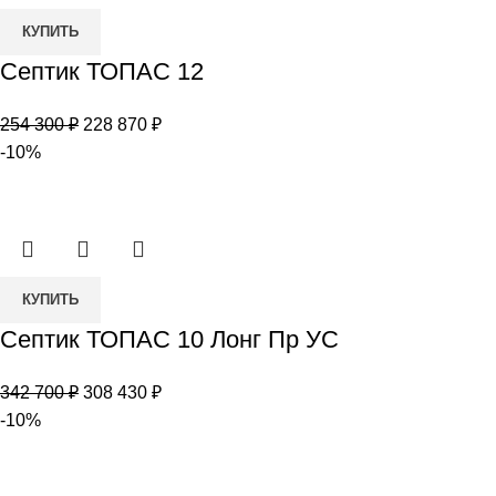
Количество
КУПИТЬ
товара
Септик ТОПАС 12
Септик
ТОПАС
Первоначальная
Текущая
254 300
₽
228 870
₽
12
цена
цена:
-10%
составляла
228
254
870 ₽.
300 ₽.
Количество
КУПИТЬ
товара
Септик ТОПАС 10 Лонг Пр УС
Септик
ТОПАС
Первоначальная
Текущая
342 700
₽
308 430
₽
10
цена
цена:
-10%
Лонг
составляла
308
Пр
342
430 ₽.
УС