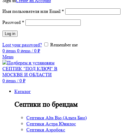
Sign in
Create an Account
Имя пользователя или Email
*
Password
*
Log in
Lost your password?
Remember me
0
items
0
items
/
0
₽
Menu
0
items
/
0
₽
Каталог
Септики по брендам
Септики Alta Bio (Альта Био)
Септики Астра Юнилос
Септики Аэробокс