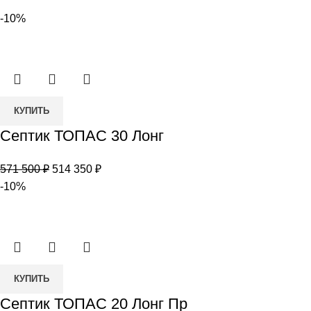
-10%
Количество
КУПИТЬ
товара
Септик ТОПАС 30 Лонг
Септик
ТОПАС
Первоначальная
Текущая
571 500
₽
514 350
₽
30
цена
цена:
-10%
Лонг
составляла
514
571
350 ₽.
500 ₽.
Количество
КУПИТЬ
товара
Септик ТОПАС 20 Лонг Пр
Септик