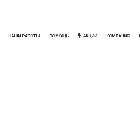
НАШИ РАБОТЫ
ПОМОЩЬ
АКЦИИ
КОМПАНИЯ
e
льная
Текущая
₽
цена: