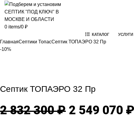
0
items
/
0
₽
КАТАЛОГ
УСЛУГИ
Главная
Септики Топас
Септик ТОПАЭРО 32 Пр
-10%
-10%
Click to enlarg
Септик ТОПАЭРО 32 Пр
Первонача
2 832 300
₽
2 549 070
цена