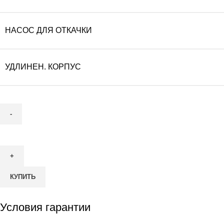
НАСОС ДЛЯ ОТКАЧКИ
УДЛИНЕН. КОРПУС
Количество
товара
Септик
ТОПАЭРО
КУПИТЬ
32
Пр
Условия гарантии