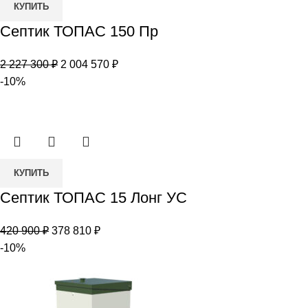
Количество
КУПИТЬ
товара
Септик ТОПАС 150 Пр
Септик
ТОПАС
Первоначальная
Текущая
2 227 300
₽
2 004 570
₽
150
цена
цена:
-10%
Пр
составляла
2
2
004
227
570 ₽.
300 ₽.
Количество
КУПИТЬ
товара
Септик ТОПАС 15 Лонг УС
Септик
ТОПАС
Первоначальная
Текущая
420 900
₽
378 810
₽
15
цена
цена:
-10%
Лонг
составляла
378
УС
420
810 ₽.
900 ₽.