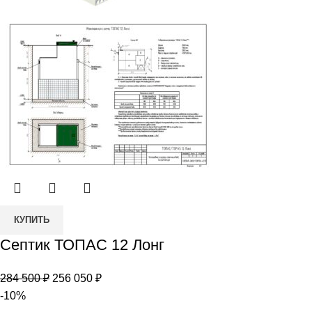
Количество
КУПИТЬ
товара
Септик ТОПАС 12 Лонг
Септик
ТОПАС
Первоначальная
Текущая
284 500
₽
256 050
₽
12
цена
цена:
-10%
Лонг