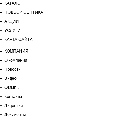
цена
цена:
КАТАЛОГ
Лонг
составляла
260
Пр
ПОДБОР СЕПТИКА
289
910 ₽.
АКЦИИ
900 ₽.
УСЛУГИ
КАРТА САЙТА
КОМПАНИЯ
О компании
Новости
Видео
Отзывы
Контакты
Лицензии
Документы