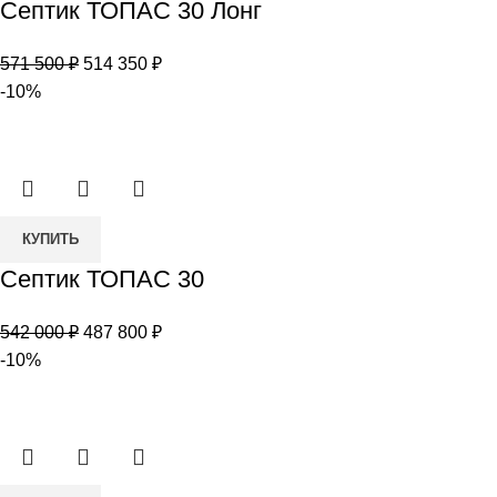
Септик ТОПАС 30 Лонг
Септик
ТОПАС
Первоначальная
Текущая
571 500
₽
514 350
₽
30
цена
цена:
-10%
Лонг
составляла
514
571
350 ₽.
500 ₽.
Количество
КУПИТЬ
товара
Септик ТОПАС 30
Септик
ТОПАС
Первоначальная
Текущая
542 000
₽
487 800
₽
30
цена
цена:
-10%
составляла
487
542
800 ₽.
000 ₽.