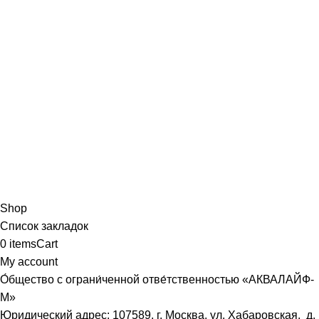
Shop
Список закладок
0
items
Cart
My account
О́бщество с ограни́ченной отве́тственностью «АКВАЛАЙФ-
М»
Юридический адрес: 107589, г. Москва, ул. Хабаровская, д.