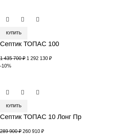
составляла
256
284
050 ₽.
500 ₽.
Количество
КУПИТЬ
товара
Септик ТОПАС 100
Септик
ТОПАС
Первоначальная
Текущая
1 435 700
₽
1 292 130
₽
100
цена
цена:
-10%
составляла
1
1
292
435
130 ₽.
700 ₽.
Количество
КУПИТЬ
товара
Септик ТОПАС 10 Лонг Пр
Септик
ТОПАС
Первоначальная
Текущая
289 900
₽
260 910
₽
10