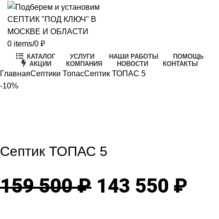
0
items
/
0
₽
КАТАЛОГ
УСЛУГИ
НАШИ РАБОТЫ
ПОМОЩЬ
АКЦИИ
КОМПАНИЯ
НОВОСТИ
КОНТАКТЫ
Главная
Септики Топас
Септик ТОПАС 5
-10%
-10%
Click to enlarge
Септик ТОПАС 5
Первоначаль
Те
159 500
₽
143 550
₽
цена
цен