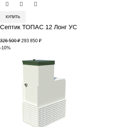
Количество
КУПИТЬ
товара
Септик ТОПАС 12 Лонг УС
Септик
ТОПАС
Первоначальная
Текущая
326 500
₽
293 850
₽
12
цена
цена:
-10%
Лонг
составляла
293
УС
326
850 ₽.
500 ₽.