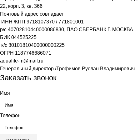
22, корп. 3, кв. 366
Почтовый адрес совпадает
ИНН /КПП
9718107370
/
771801001
р/с
40702810440000086830
, ПАО СБЕРБАНК Г. МОСКВА
БИК
044525225
к/с
30101810400000000225
ОГРН
1187746686071
aqualife-m@mail.ru
Генеральный директор /Трофимов Руслан Владимирович
Заказать звонок
Имя
Телефон