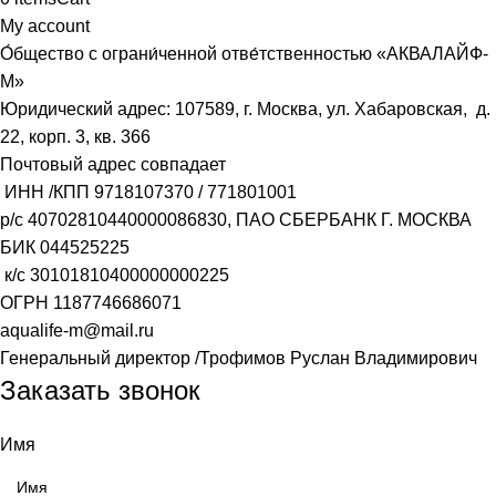
My account
О́бщество с ограни́ченной отве́тственностью «АКВАЛАЙФ-
М»
Юридический адрес: 107589, г. Москва, ул. Хабаровская, д.
22, корп. 3, кв. 366
Почтовый адрес совпадает
ИНН /КПП
9718107370
/
771801001
р/с
40702810440000086830
, ПАО СБЕРБАНК Г. МОСКВА
БИК
044525225
к/с
30101810400000000225
ОГРН
1187746686071
aqualife-m@mail.ru
Генеральный директор /Трофимов Руслан Владимирович
Заказать звонок
Имя