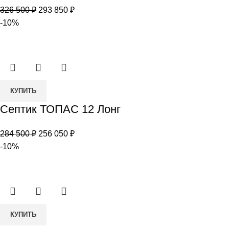
ТОПАС
Первоначальная
Текущая
326 500
₽
293 850
₽
12
цена
цена:
-10%
Лонг
составляла
293
УС
326
850 ₽.
500 ₽.
Количество
КУПИТЬ
товара
Септик ТОПАС 12 Лонг
Септик
ТОПАС
Первоначальная
Текущая
284 500
₽
256 050
₽
12
цена
цена:
-10%
Лонг
составляла
256
284
050 ₽.
500 ₽.
Количество
КУПИТЬ
товара