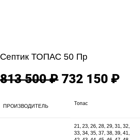
Click to enlarge
Септик ТОПАС 50 Пр
Первоначаль
Те
813 500
₽
732 150
₽
цена
цен
Топас
ПРОИЗВОДИТЕЛЬ
составляла
73
21
,
23
,
26
,
28
,
29
,
31
,
32
,
33
,
34
,
35
,
37
,
38
,
39
,
41
,
813
150
42
,
43
,
44
,
45
,
46
,
47
,
48
,