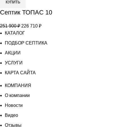
КУПИТЬ
товара
Септик ТОПАС 10
Септик
ТОПАС
Первоначальная
Текущая
251 900
₽
226 710
₽
10
цена
цена:
КАТАЛОГ
составляла
226
ПОДБОР СЕПТИКА
251
710 ₽.
АКЦИИ
900 ₽.
УСЛУГИ
КАРТА САЙТА
КОМПАНИЯ
О компании
Новости
Видео
Отзывы