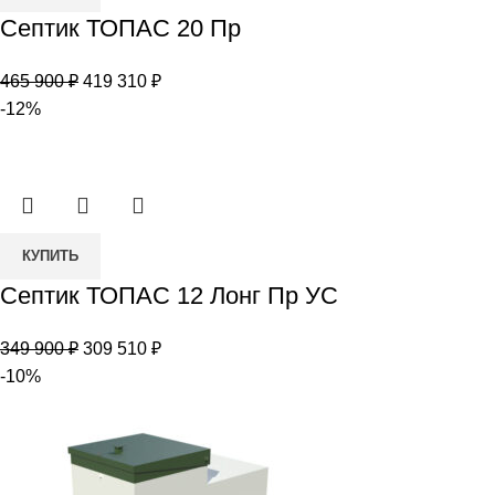
товара
Септик ТОПАС 20 Пр
Септик
ТОПАС
Первоначальная
Текущая
465 900
₽
419 310
₽
20
цена
цена:
-12%
Пр
составляла
419
465
310 ₽.
900 ₽.
Количество
КУПИТЬ
товара
Септик ТОПАС 12 Лонг Пр УС
Септик
ТОПАС
Первоначальная
Текущая
349 900
₽
309 510
₽
12
цена
цена:
-10%
Лонг
составляла
309
Пр
349
510 ₽.
УС
900 ₽.