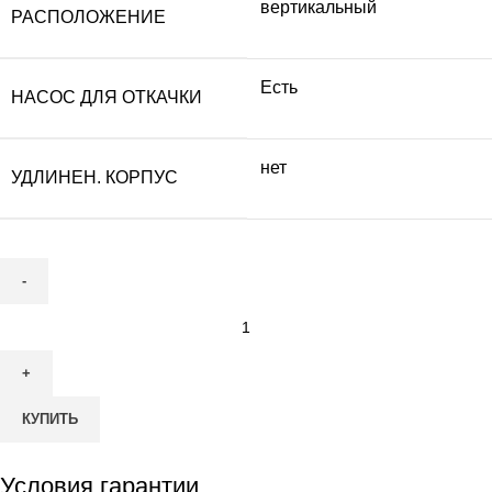
вертикальный
РАСПОЛОЖЕНИЕ
Есть
НАСОС ДЛЯ ОТКАЧКИ
нет
УДЛИНЕН. КОРПУС
Количество
товара
Септик
ТОПАС
КУПИТЬ
50
Пр
Условия гарантии