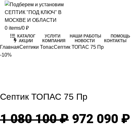
0
items
/
0
₽
КАТАЛОГ
УСЛУГИ
НАШИ РАБОТЫ
ПОМОЩЬ
АКЦИИ
КОМПАНИЯ
НОВОСТИ
КОНТАКТЫ
Главная
Септики Топас
Септик ТОПАС 75 Пр
-10%
-10%
Click to enlarge
Септик ТОПАС 75 Пр
Первонача
Т
1 080 100
₽
972 090
₽
цена
ц