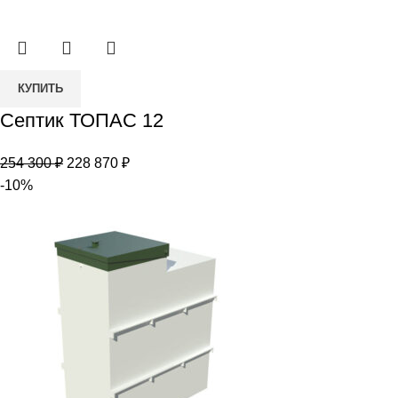
267
110 ₽.
900 ₽.
Количество
КУПИТЬ
товара
Септик ТОПАС 12
Септик
ТОПАС
Первоначальная
Текущая
254 300
₽
228 870
₽
12
цена
цена:
-10%
составляла
228
254
870 ₽.
300 ₽.