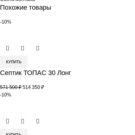
Похожие товары
-10%
Количество
КУПИТЬ
товара
Септик ТОПАС 30 Лонг
Септик
ТОПАС
Первоначальная
Текущая
571 500
₽
514 350
₽
30
цена
цена:
-10%
Лонг
составляла
514
571
350 ₽.
500 ₽.
Количество
КУПИТЬ