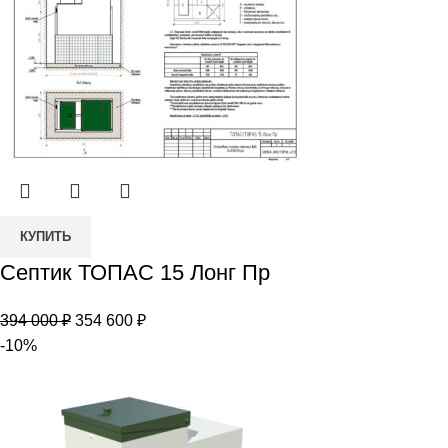
Количество
КУПИТЬ
товара
Септик ТОПАС 15 Лонг Пр
Септик
ТОПАС
Первоначальная
Текущая
394 000
₽
354 600
₽
15
цена
цена:
-10%
Лонг
составляла
354
Пр
394
600 ₽.
000 ₽.