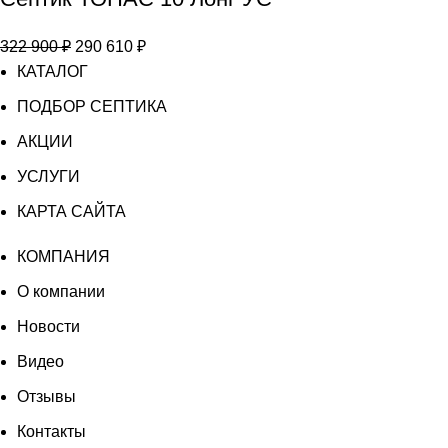
Септик
ТОПАС
Первоначальная
Текущая
322 900
₽
290 610
₽
10
цена
цена:
КАТАЛОГ
Лонг
составляла
290
УС
ПОДБОР СЕПТИКА
322
610 ₽.
АКЦИИ
900 ₽.
УСЛУГИ
КАРТА САЙТА
КОМПАНИЯ
О компании
Новости
Видео
Отзывы
Контакты