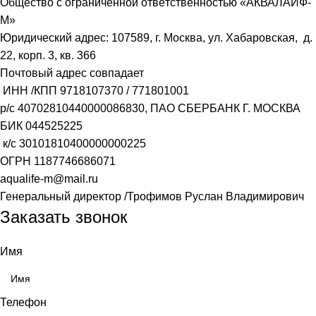
О́бщество с ограни́ченной отве́тственностью «АКВАЛАЙФ-
М»
Юридический адрес: 107589, г. Москва, ул. Хабаровская, д.
22, корп. 3, кв. 366
Почтовый адрес совпадает
ИНН /КПП
9718107370
/
771801001
р/с
40702810440000086830
, ПАО СБЕРБАНК Г. МОСКВА
БИК
044525225
к/с
30101810400000000225
ОГРН
1187746686071
aqualife-m@mail.ru
Генеральный директор /Трофимов Руслан Владимирович
Заказать звонок
Имя
Телефон