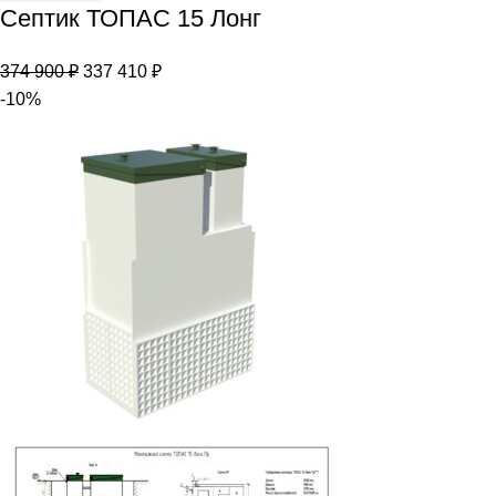
Септик ТОПАС 15 Лонг
Септик
ТОПАС
Первоначальная
Текущая
374 900
₽
337 410
₽
15
цена
цена:
-10%
Лонг
составляла
337
374
410 ₽.
900 ₽.