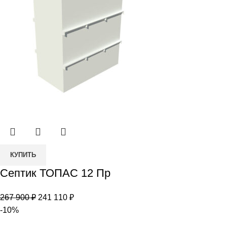
Количество
КУПИТЬ
товара
Септик ТОПАС 12 Пр
Септик
ТОПАС
Первоначальная
Текущая
267 900
₽
241 110
₽
12
цена
цена:
-10%
Пр
составляла
241