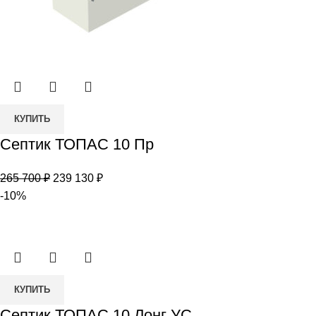
Количество
КУПИТЬ
товара
Септик ТОПАС 10 Пр
Септик
ТОПАС
Первоначальная
Текущая
265 700
₽
239 130
₽
10
цена
цена:
-10%
Пр
составляла
239
265
130 ₽.
700 ₽.
Количество
КУПИТЬ
товара
Септик ТОПАС 10 Лонг УС