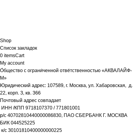
Shop
Список закладок
0
items
Cart
My account
О́бщество с ограни́ченной отве́тственностью «АКВАЛАЙФ-
М»
Юридический адрес: 107589, г. Москва, ул. Хабаровская, д.
22, корп. 3, кв. 366
Почтовый адрес совпадает
ИНН /КПП
9718107370
/
771801001
р/с
40702810440000086830
, ПАО СБЕРБАНК Г. МОСКВА
БИК
044525225
к/с
30101810400000000225