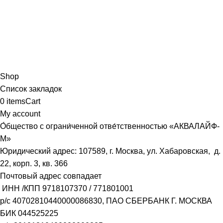
Shop
Список закладок
0
items
Cart
My account
О́бщество с ограни́ченной отве́тственностью «АКВАЛАЙФ-
М»
Юридический адрес: 107589, г. Москва, ул. Хабаровская, д.
22, корп. 3, кв. 366
Почтовый адрес совпадает
ИНН /КПП
9718107370
/
771801001
р/с
40702810440000086830
, ПАО СБЕРБАНК Г. МОСКВА
БИК
044525225