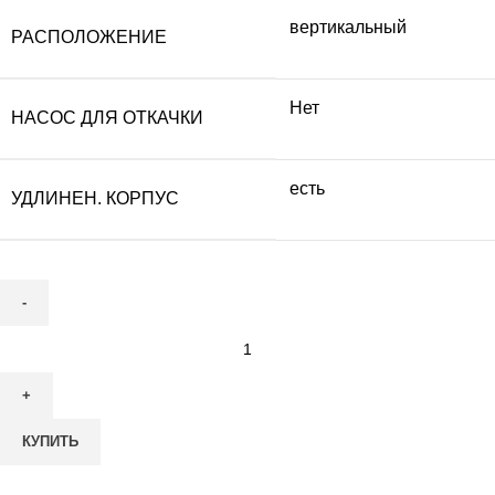
вертикальный
РАСПОЛОЖЕНИЕ
Нет
НАСОС ДЛЯ ОТКАЧКИ
есть
УДЛИНЕН. КОРПУС
Количество
товара
Септик
ТОПАС-
КУПИТЬ
С
12