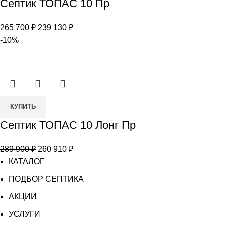
Септик ТОПАС 10 Пр
Септик
ТОПАС
Первоначальная
Текущая
265 700
₽
239 130
₽
10
цена
цена:
-10%
Пр
составляла
239
265
130 ₽.
700 ₽.
Количество
КУПИТЬ
товара
Септик ТОПАС 10 Лонг Пр
Септик
ТОПАС
Первоначальная
Текущая
289 900
₽
260 910
₽
10
цена
цена:
КАТАЛОГ
Лонг
составляла
260
Пр
ПОДБОР СЕПТИКА
289
910 ₽.
АКЦИИ
900 ₽.
УСЛУГИ