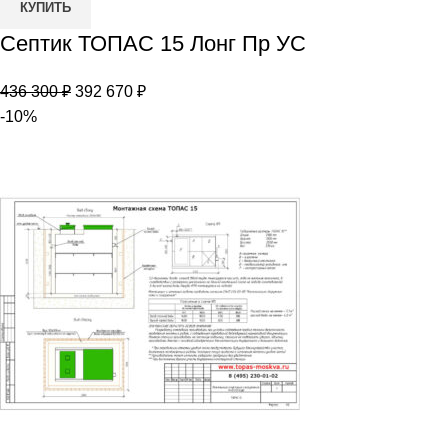
КУПИТЬ
товара
Септик ТОПАС 15 Лонг Пр УС
Септик
ТОПАС
Первоначальная
Текущая
436 300
₽
392 670
₽
15
цена
цена:
-10%
Лонг
составляла
392
Пр
436
670 ₽.
УС
300 ₽.