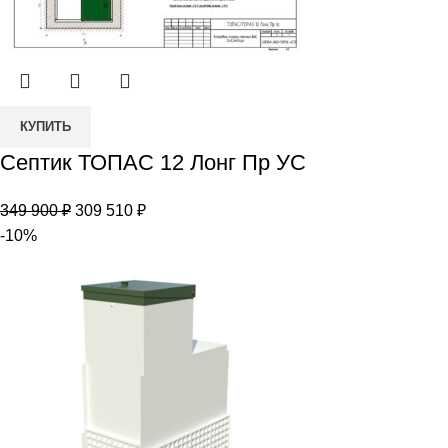
Количество
КУПИТЬ
товара
Септик ТОПАС 12 Лонг Пр УС
Септик
ТОПАС
Первоначальная
Текущая
349 900
₽
309 510
₽
12
цена
цена:
-10%
Лонг
составляла
309
Пр
349
510 ₽.
УС
900 ₽.