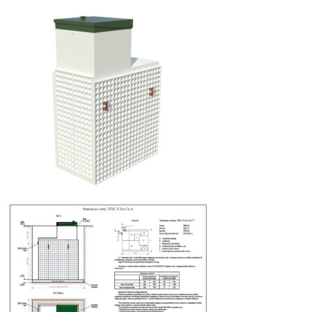
составляла
241
267
110 ₽.
900 ₽.