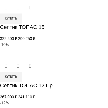
Количество
КУПИТЬ
товара
Септик ТОПАС 15
Септик
ТОПАС
Первоначальная
Текущая
322 500
₽
290 250
₽
15
цена
цена:
-10%
составляла
290
322
250 ₽.
500 ₽.
Количество
КУПИТЬ
товара
Септик ТОПАС 12 Пр
Септик
ТОПАС
Первоначальная
Текущая
267 900
₽
241 110
₽
12
цена
цена:
-12%
Пр