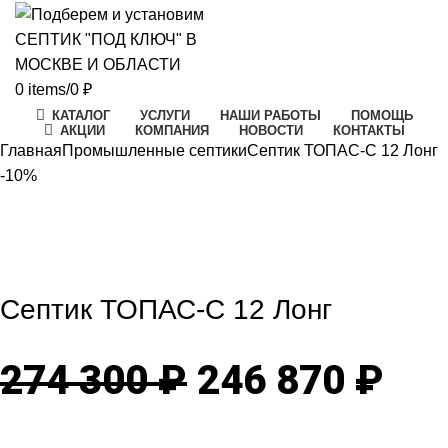
0
items
/
0
₽
КАТАЛОГ
УСЛУГИ
НАШИ РАБОТЫ
ПОМОЩЬ
АКЦИИ
КОМПАНИЯ
НОВОСТИ
КОНТАКТЫ
Главная
Промышленные септики
Септик ТОПАС-С 12 Лонг
-10%
-10%
Click to enlarge
Септик ТОПАС-С 12 Лонг
Первоначаль
Те
274 300
₽
246 870
₽
цена
цен