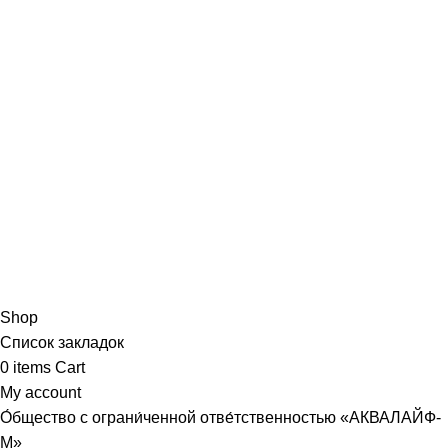
Shop
Список закладок
0
items
Cart
My account
О́бщество с ограни́ченной отве́тственностью «АКВАЛАЙФ-
М»