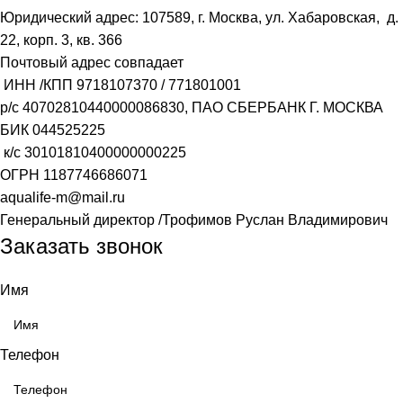
Юридический адрес: 107589, г. Москва, ул. Хабаровская, д.
22, корп. 3, кв. 366
Почтовый адрес совпадает
ИНН /КПП
9718107370
/
771801001
р/с
40702810440000086830
, ПАО СБЕРБАНК Г. МОСКВА
БИК
044525225
к/с
30101810400000000225
ОГРН
1187746686071
aqualife-m@mail.ru
Генеральный директор /Трофимов Руслан Владимирович
Заказать звонок
Имя
Телефон