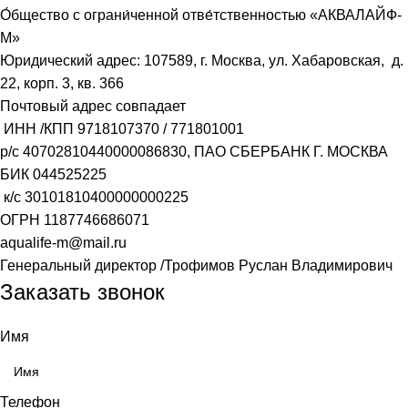
О́бщество с ограни́ченной отве́тственностью «АКВАЛАЙФ-
М»
Юридический адрес: 107589, г. Москва, ул. Хабаровская, д.
22, корп. 3, кв. 366
Почтовый адрес совпадает
ИНН /КПП
9718107370
/
771801001
р/с
40702810440000086830
, ПАО СБЕРБАНК Г. МОСКВА
БИК
044525225
к/с
30101810400000000225
ОГРН
1187746686071
aqualife-m@mail.ru
Генеральный директор /Трофимов Руслан Владимирович
Заказать звонок
Имя
Телефон