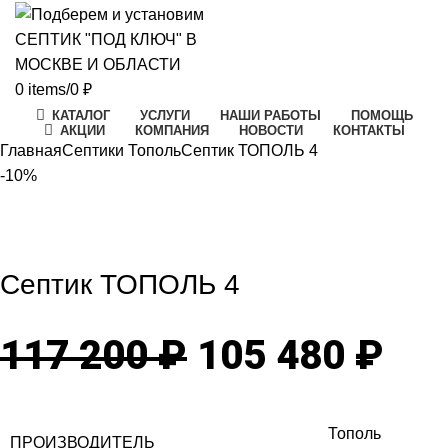
0
items
/
0
₽
КАТАЛОГ
УСЛУГИ
НАШИ РАБОТЫ
ПОМОЩЬ
АКЦИИ
КОМПАНИЯ
НОВОСТИ
КОНТАКТЫ
Главная
Септики Тополь
Септик ТОПОЛЬ 4
-10%
-10%
Click to enlarge
Септик ТОПОЛЬ 4
Первоначаль
Те
117 200
₽
105 480
₽
цена
цен
Тополь
ПРОИЗВОДИТЕЛЬ