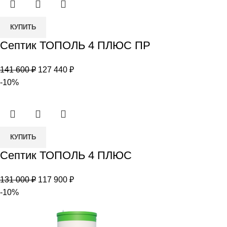
800 ₽.
Количество
КУПИТЬ
товара
Септик ТОПОЛЬ 4 ПЛЮС ПР
Септик
ТОПОЛЬ
Первоначальная
Текущая
141 600
₽
127 440
₽
4
цена
цена:
-10%
ПЛЮС
составляла
127
ПР
141
440 ₽.
600 ₽.
Количество
КУПИТЬ
товара
Септик ТОПОЛЬ 4 ПЛЮС
Септик
ТОПОЛЬ
Первоначальная
Текущая
131 000
₽
117 900
₽
4
цена
цена:
-10%
ПЛЮС
составляла
117
131
900 ₽.