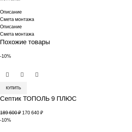
Описание
Смета монтажа
Описание
Смета монтажа
Похожие товары
-10%
Количество
КУПИТЬ
товара
Септик ТОПОЛЬ 9 ПЛЮС
Септик
ТОПОЛЬ
Первоначальная
Текущая
189 600
₽
170 640
₽
9
цена
цена:
-10%
ПЛЮС
составляла
170