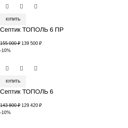
189
640 ₽.
600 ₽.
Количество
КУПИТЬ
товара
Септик ТОПОЛЬ 6 ПР
Септик
ТОПОЛЬ
Первоначальная
Текущая
155 000
₽
139 500
₽
6
цена
цена:
-10%
ПР
составляла
139
155
500 ₽.
000 ₽.
Количество
КУПИТЬ
товара
Септик ТОПОЛЬ 6
Септик
ТОПОЛЬ
Первоначальная
Текущая
143 800
₽
129 420
₽
6
цена
цена:
-10%
составляла
129
143
420 ₽.