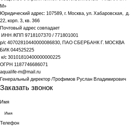
М»
Юридический адрес: 107589, г. Москва, ул. Хабаровская, д.
22, корп. 3, кв. 366
Почтовый адрес совпадает
ИНН /КПП
9718107370
/
771801001
р/с
40702810440000086830
, ПАО СБЕРБАНК Г. МОСКВА
БИК
044525225
к/с
30101810400000000225
ОГРН
1187746686071
aqualife-m@mail.ru
Генеральный директор /Трофимов Руслан Владимирович
Заказать звонок
Имя
Телефон