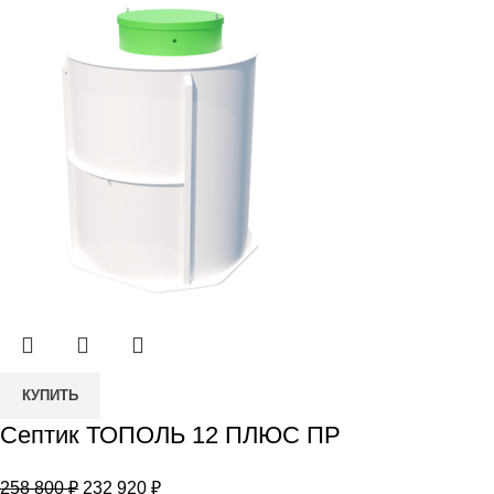
238
920 ₽.
800 ₽.
Количество
КУПИТЬ
товара
Септик ТОПОЛЬ 12 ПЛЮС ПР
Септик
ТОПОЛЬ
Первоначальная
Текущая
258 800
₽
232 920
₽