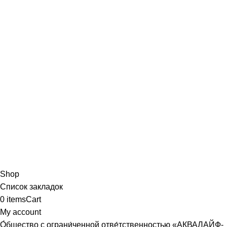
Shop
Список закладок
0
items
Cart
My account
О́бщество с ограни́ченной отве́тственностью «АКВАЛАЙФ-