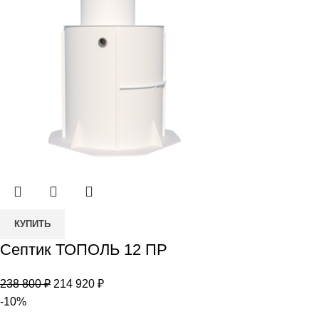
000 ₽.
Количество
КУПИТЬ
товара
Септик ТОПОЛЬ 12 ПР
Септик
ТОПОЛЬ
Первоначальная
Текущая
238 800
₽
214 920
₽
12
цена
цена:
-10%
ПР
составляла
214