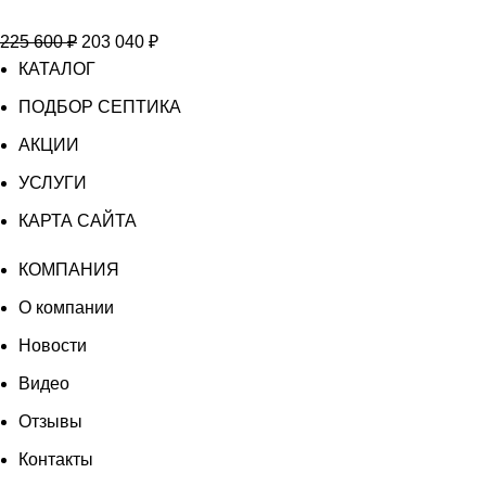
ТОПОЛЬ
Первоначальная
Текущая
225 600
₽
203 040
₽
12
цена
цена:
КАТАЛОГ
составляла
203
ПОДБОР СЕПТИКА
225
040 ₽.
АКЦИИ
600 ₽.
УСЛУГИ
КАРТА САЙТА
КОМПАНИЯ
О компании
Новости
Видео
Отзывы
Контакты