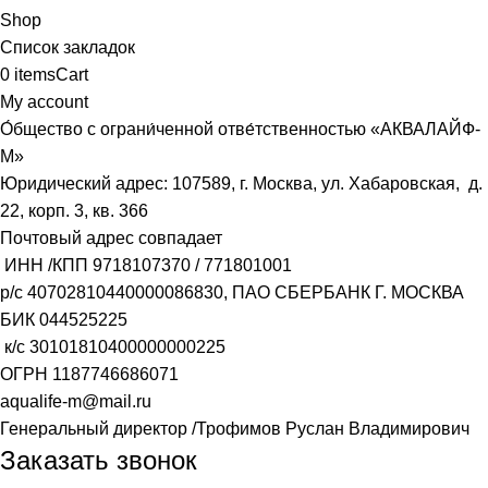
Shop
Список закладок
0
items
Cart
My account
О́бщество с ограни́ченной отве́тственностью «АКВАЛАЙФ-
М»
Юридический адрес: 107589, г. Москва, ул. Хабаровская, д.
22, корп. 3, кв. 366
Почтовый адрес совпадает
ИНН /КПП
9718107370
/
771801001
р/с
40702810440000086830
, ПАО СБЕРБАНК Г. МОСКВА
БИК
044525225
к/с
30101810400000000225
ОГРН
1187746686071
aqualife-m@mail.ru
Генеральный директор /Трофимов Руслан Владимирович
Заказать звонок