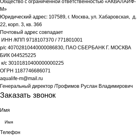
О́бщество с ограни́ченной отве́тственностью «АКВАЛАЙФ-
М»
Юридический адрес: 107589, г. Москва, ул. Хабаровская, д.
22, корп. 3, кв. 366
Почтовый адрес совпадает
ИНН /КПП
9718107370
/
771801001
р/с
40702810440000086830
, ПАО СБЕРБАНК Г. МОСКВА
БИК
044525225
к/с
30101810400000000225
ОГРН
1187746686071
aqualife-m@mail.ru
Генеральный директор /Трофимов Руслан Владимирович
Заказать звонок
Имя
Телефон