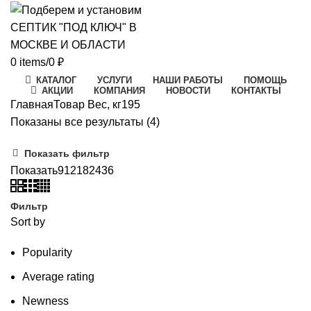
0
items
/
0
₽
КАТАЛОГ
УСЛУГИ
НАШИ РАБОТЫ
ПОМОЩЬ
АКЦИИ
КОМПАНИЯ
НОВОСТИ
КОНТАКТЫ
Главная
Товар Вес, кг
195
Цены:
Показаны все результаты (4)
по
Показать фильтр
возрастанию
Показать
9
12
18
24
36
Фильтр
Sort by
Popularity
Average rating
Newness