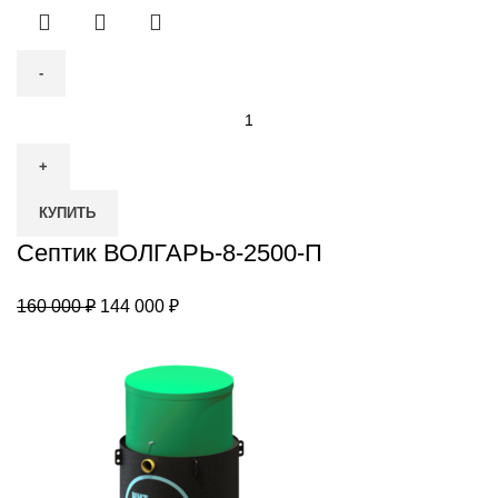
Количество
товара
Септик
ВОЛГАРЬ-8-
КУПИТЬ
2500-
П
Септик ВОЛГАРЬ-8-2500-П
Первоначальная
Текущая
160 000
₽
144 000
₽
цена
цена:
составляла
144
160
000 ₽.
000 ₽.