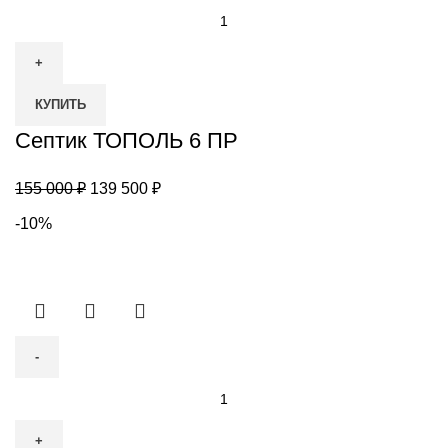
Количество
товара
Септик
ТОПОЛЬ
КУПИТЬ
6
ПР
Септик ТОПОЛЬ 6 ПР
Первоначальная
Текущая
155 000
₽
139 500
₽
цена
цена:
-10%
составляла
139
155
500 ₽.
000 ₽.
Количество
товара
Септик