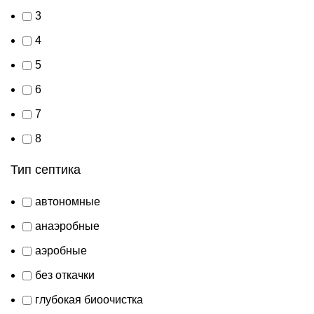
3
4
5
6
7
8
Тип септика
автономные
анаэробные
аэробные
без откачки
глубокая биоочистка