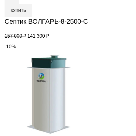
ВОЛГАРЬ-8-
КУПИТЬ
2500-
С
Септик ВОЛГАРЬ-8-2500-С
Первоначальная
Текущая
157 000
₽
141 300
₽
цена
цена:
-10%
составляла
141
157
300 ₽.
000 ₽.