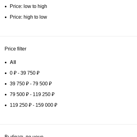
Price: low to high
Price: high to low
Price filter
All
0
₽
-
39 750
₽
39 750
₽
-
79 500
₽
79 500
₽
-
119 250
₽
119 250
₽
-
159 000
₽
Выбрать по цене