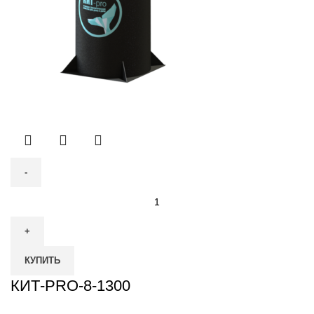
Количество
товара
КИТ-
PRO-
КУПИТЬ
8-
1300
КИТ-PRO-8-1300