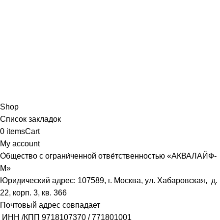
Shop
Список закладок
0
items
Cart
My account
О́бщество с ограни́ченной отве́тственностью «АКВАЛАЙФ-
М»
Юридический адрес: 107589, г. Москва, ул. Хабаровская, д.
22, корп. 3, кв. 366
Почтовый адрес совпадает
ИНН /КПП
9718107370
/
771801001