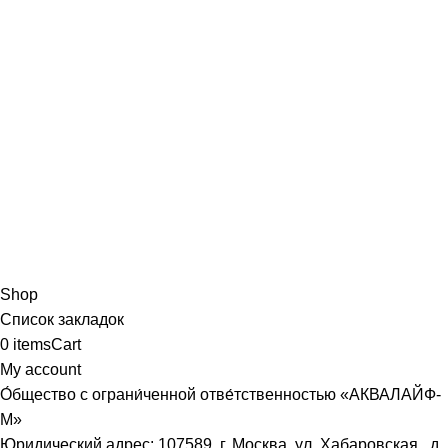
Shop
Список закладок
0
items
Cart
My account
О́бщество с ограни́ченной отве́тственностью «АКВАЛАЙФ-
М»
Юридический адрес: 107589, г. Москва, ул. Хабаровская, д.