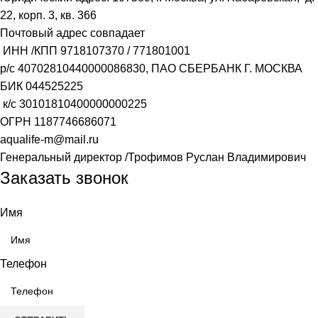
22, корп. 3, кв. 366
Почтовый адрес совпадает
ИНН /КПП
9718107370
/
771801001
р/с
40702810440000086830
, ПАО СБЕРБАНК Г. МОСКВА
БИК
044525225
к/с
30101810400000000225
ОГРН
1187746686071
aqualife-m@mail.ru
Генеральный директор /Трофимов Руслан Владимирович
Заказать звонок
Имя
Телефон