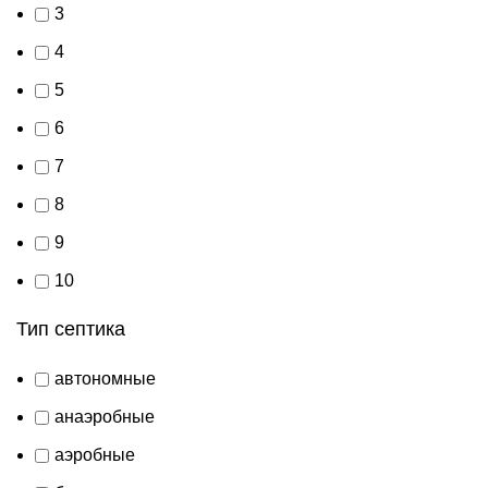
3
4
5
6
7
8
9
10
Тип септика
автономные
анаэробные
аэробные