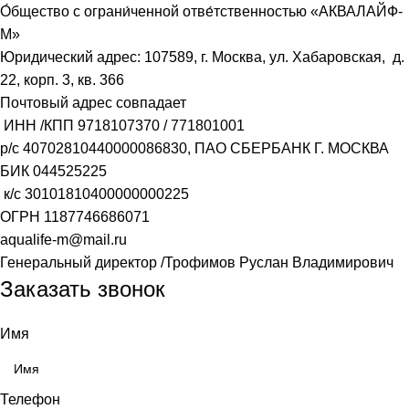
О́бщество с ограни́ченной отве́тственностью «АКВАЛАЙФ-
М»
Юридический адрес: 107589, г. Москва, ул. Хабаровская, д.
22, корп. 3, кв. 366
Почтовый адрес совпадает
ИНН /КПП
9718107370
/
771801001
р/с
40702810440000086830
, ПАО СБЕРБАНК Г. МОСКВА
БИК
044525225
к/с
30101810400000000225
ОГРН
1187746686071
aqualife-m@mail.ru
Генеральный директор /Трофимов Руслан Владимирович
Заказать звонок
Имя
Телефон