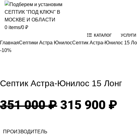
0
items
/
0
₽
КАТАЛОГ
УСЛУГИ
Главная
Септики Астра Юнилос
Септик Астра-Юнилос 15 Ло
-10%
-10%
Click to enlarg
Септик Астра-Юнилос 15 Лонг
Первоначаль
Те
351 000
₽
315 900
₽
цена
цен
ПРОИЗВОДИТЕЛЬ