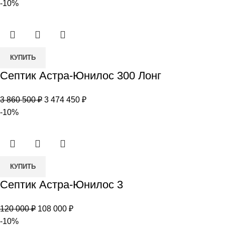
-10%
Количество
КУПИТЬ
товара
Септик Астра-Юнилос 300 Лонг
Септик
Астра-
Первоначальная
Текущая
3 860 500
₽
3 474 450
₽
Юнилос
цена
цена:
-10%
300
составляла
3
Лонг
3
474
860
450 ₽.
Количество
500 ₽.
КУПИТЬ
товара
Септик Астра-Юнилос 3
Септик
Астра-
Первоначальная
Текущая
120 000
₽
108 000
₽
Юнилос
цена
цена:
-10%
3