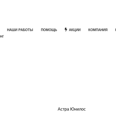
НАШИ РАБОТЫ
ПОМОЩЬ
АКЦИИ
КОМПАНИЯ
нг
e
ная
кущая
а:
Астра Юнилос