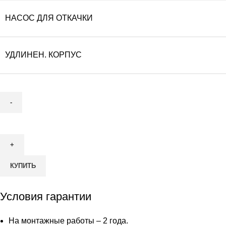
НАСОС ДЛЯ ОТКАЧКИ
УДЛИНЕН. КОРПУС
Количество
товара
Септик
Астра-
КУПИТЬ
Юнилос
15
Лонг
Условия гарантии
На монтажные работы – 2 года.