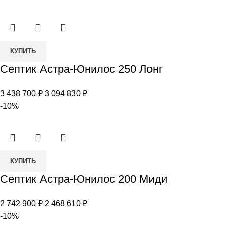
составляла
108
120
000 ₽.
000 ₽.
Количество
КУПИТЬ
товара
Септик Астра-Юнилос 250 Лонг
Септик
Астра-
Первоначальная
Текущая
3 438 700
₽
3 094 830
₽
Юнилос
цена
цена:
-10%
250
составляла
3
Лонг
3
094
438
830 ₽.
Количество
700 ₽.
КУПИТЬ
товара
Септик Астра-Юнилос 200 Миди
Септик
Астра-
Первоначальная
Текущая
2 742 900
₽
2 468 610
₽
Юнилос
цена
цена:
-10%
200