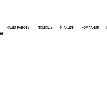
НАШИ РАБОТЫ
ПОМОЩЬ
АКЦИИ
КОМПАНИЯ
нг
e
ная
кущая
а: