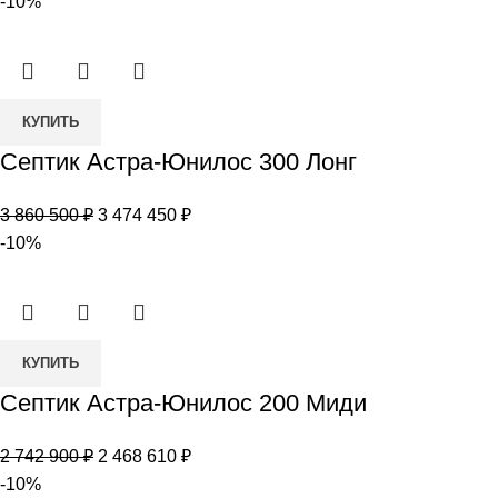
-10%
Количество
КУПИТЬ
товара
Септик Астра-Юнилос 300 Лонг
Септик
Астра-
Первоначальная
Текущая
3 860 500
₽
3 474 450
₽
Юнилос
цена
цена:
-10%
300
составляла
3
Лонг
3
474
860
450 ₽.
Количество
500 ₽.
КУПИТЬ
товара
Септик Астра-Юнилос 200 Миди
Септик
Астра-
Первоначальная
Текущая
2 742 900
₽
2 468 610
₽
Юнилос
цена
цена:
-10%
200