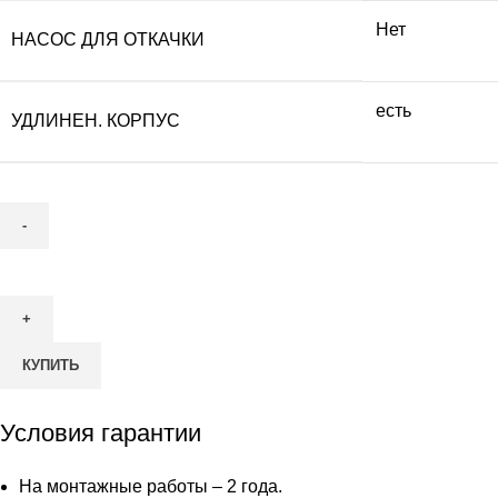
Нет
НАСОС ДЛЯ ОТКАЧКИ
есть
УДЛИНЕН. КОРПУС
Количество
товара
Септик
Астра-
КУПИТЬ
Юнилос
40
Лонг
Условия гарантии
На монтажные работы – 2 года.