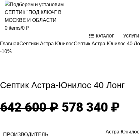
0
items
/
0
₽
КАТАЛОГ
УСЛУГИ
Главная
Септики Астра Юнилос
Септик Астра-Юнилос 40 Ло
-10%
-10%
Click to enlarg
Септик Астра-Юнилос 40 Лонг
Первоначаль
Те
642 600
₽
578 340
₽
цена
цен
Астра Юнилос
ПРОИЗВОДИТЕЛЬ