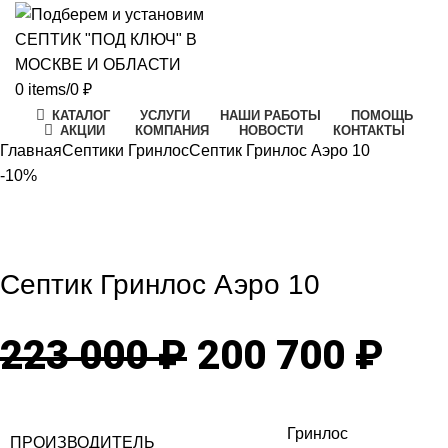
0
items
/
0
₽
КАТАЛОГ
УСЛУГИ
НАШИ РАБОТЫ
ПОМОЩЬ
АКЦИИ
КОМПАНИЯ
НОВОСТИ
КОНТАКТЫ
Главная
Септики Гринлос
Септик Гринлос Аэро 10
-10%
-10%
Click to enlarge
Септик Гринлос Аэро 10
Первоначаль
Те
223 000
₽
200 700
₽
цена
цен
Гринлос
ПРОИЗВОДИТЕЛЬ