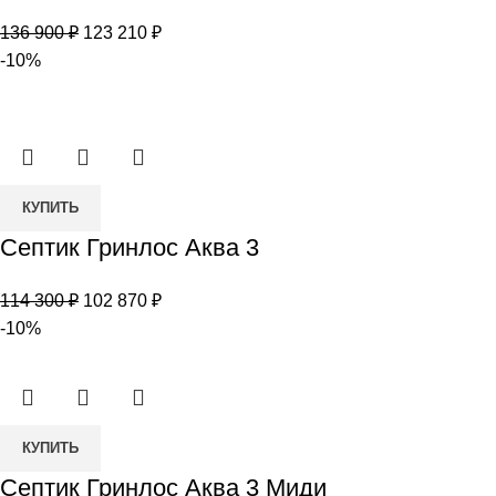
Гринлос
Первоначальная
Текущая
136 900
₽
123 210
₽
Аква
цена
цена:
-10%
3
составляла
123
Миди
136
210 ₽.
ПР
900 ₽.
Количество
КУПИТЬ
товара
Септик Гринлос Аква 3
Септик
Гринлос
Первоначальная
Текущая
114 300
₽
102 870
₽
Аква
цена
цена:
-10%
3
составляла
102
114
870 ₽.
300 ₽.
Количество
КУПИТЬ
товара
Септик Гринлос Аква 3 Миди
Септик