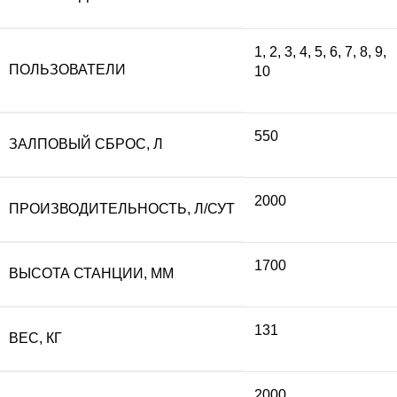
составляла
20
1
,
2
,
3
,
4
,
5
,
6
,
7
,
8
,
9
,
ПОЛЬЗОВАТЕЛИ
10
223
700
000 ₽.
550
ЗАЛПОВЫЙ СБРОС, Л
2000
ПРОИЗВОДИТЕЛЬНОСТЬ, Л/СУТ
1700
ВЫСОТА СТАНЦИИ, ММ
131
ВЕС, КГ
2000