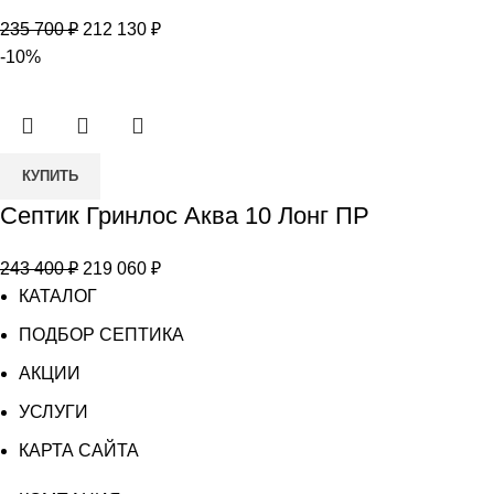
Гринлос
Первоначальная
Текущая
235 700
₽
212 130
₽
Аква
цена
цена:
-10%
10
составляла
212
Лонг
235
130 ₽.
700 ₽.
Количество
КУПИТЬ
товара
Септик Гринлос Аква 10 Лонг ПР
Септик
Гринлос
Первоначальная
Текущая
243 400
₽
219 060
₽
Аква
цена
цена:
КАТАЛОГ
10
составляла
219
Лонг
ПОДБОР СЕПТИКА
243
060 ₽.
ПР
АКЦИИ
400 ₽.
УСЛУГИ
КАРТА САЙТА