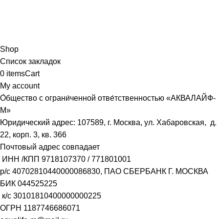
Shop
Список закладок
0
items
Cart
My account
О́бщество с ограни́ченной отве́тственностью «АКВАЛАЙФ-
М»
Юридический адрес: 107589, г. Москва, ул. Хабаровская, д.
22, корп. 3, кв. 366
Почтовый адрес совпадает
ИНН /КПП
9718107370
/
771801001
р/с
40702810440000086830
, ПАО СБЕРБАНК Г. МОСКВА
БИК
044525225
к/с
30101810400000000225
ОГРН
1187746686071