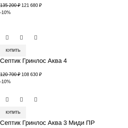
Гринлос
Первоначальная
Текущая
135 200
₽
121 680
₽
Аква
цена
цена:
-10%
4
составляла
121
Миди
135
680 ₽.
200 ₽.
Количество
КУПИТЬ
товара
Септик Гринлос Аква 4
Септик
Гринлос
Первоначальная
Текущая
120 700
₽
108 630
₽
Аква
цена
цена:
-10%
4
составляла
108
120
630 ₽.
700 ₽.
Количество
КУПИТЬ
товара
Септик Гринлос Аква 3 Миди ПР
Септик