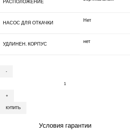
РАСПОЛОЖЕНИЕ
Нет
НАСОС ДЛЯ ОТКАЧКИ
нет
УДЛИНЕН. КОРПУС
Количество
товара
Септик
Гринлос
КУПИТЬ
Аэро
10
Условия гарантии