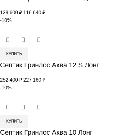
Гринлос
Первоначальная
Текущая
129 600
₽
116 640
₽
Аква
цена
цена:
-10%
3
составляла
116
Миди
129
640 ₽.
600 ₽.
Количество
КУПИТЬ
товара
Септик Гринлос Аква 12 S Лонг
Септик
Гринлос
Первоначальная
Текущая
252 400
₽
227 160
₽
Аква
цена
цена:
-10%
12
составляла
227
S
252
160 ₽.
Лонг
400 ₽.
Количество
КУПИТЬ
товара
Септик Гринлос Аква 10 Лонг
Септик