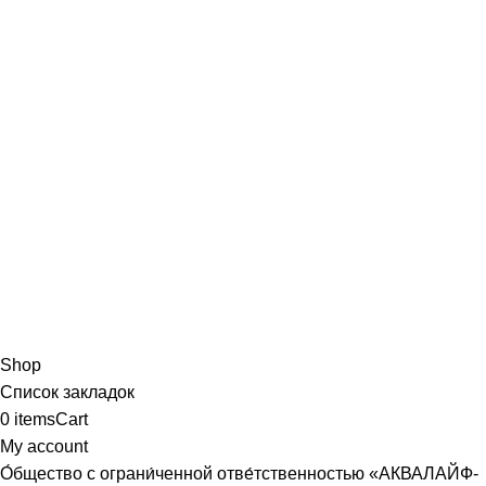
Shop
Список закладок
0
items
Cart
My account
О́бщество с ограни́ченной отве́тственностью «АКВАЛАЙФ-