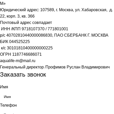
М»
Юридический адрес: 107589, г. Москва, ул. Хабаровская, д.
22, корп. 3, кв. 366
Почтовый адрес совпадает
ИНН /КПП
9718107370
/
771801001
р/с
40702810440000086830
, ПАО СБЕРБАНК Г. МОСКВА
БИК
044525225
к/с
30101810400000000225
ОГРН
1187746686071
aqualife-m@mail.ru
Генеральный директор /Трофимов Руслан Владимирович
Заказать звонок
Имя
Телефон