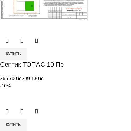
Количество
КУПИТЬ
товара
Септик ТОПАС 10 Пр
Септик
ТОПАС
Первоначальная
Текущая
265 700
₽
239 130
₽
10
цена
цена:
-10%
Пр
составляла
239
265
130 ₽.
700 ₽.
Количество
КУПИТЬ
товара