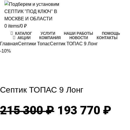
0
items
/
0
₽
КАТАЛОГ
УСЛУГИ
НАШИ РАБОТЫ
ПОМОЩЬ
АКЦИИ
КОМПАНИЯ
НОВОСТИ
КОНТАКТЫ
Главная
Септики Топас
Септик ТОПАС 9 Лонг
-10%
-10%
Click to enlarge
Септик ТОПАС 9 Лонг
Первоначаль
Те
215 300
₽
193 770
₽
цена
цен