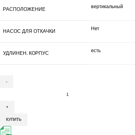
вертикальный
РАСПОЛОЖЕНИЕ
Нет
НАСОС ДЛЯ ОТКАЧКИ
есть
УДЛИНЕН. КОРПУС
Количество
товара
Септик
ТОПАС
КУПИТЬ
9
Лонг