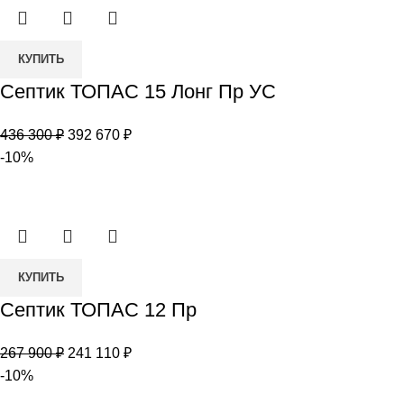
900 ₽.
Количество
КУПИТЬ
товара
Септик ТОПАС 15 Лонг Пр УС
Септик
ТОПАС
Первоначальная
Текущая
436 300
₽
392 670
₽
15
цена
цена:
-10%
Лонг
составляла
392
Пр
436
670 ₽.
УС
300 ₽.
Количество
КУПИТЬ
товара
Септик ТОПАС 12 Пр
Септик
ТОПАС
Первоначальная
Текущая
267 900
₽
241 110
₽
12
цена
цена:
-10%
Пр
составляла
241