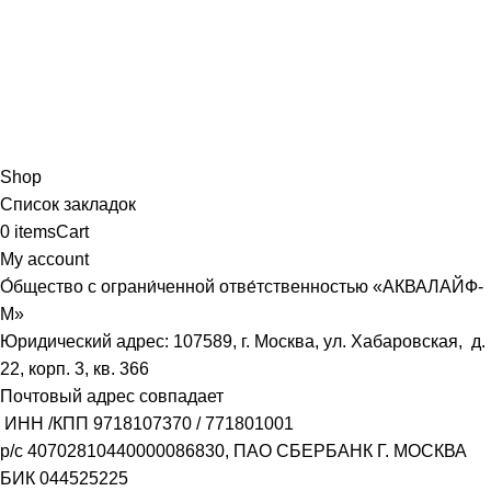
Shop
Список закладок
0
items
Cart
My account
О́бщество с ограни́ченной отве́тственностью «АКВАЛАЙФ-
М»
Юридический адрес: 107589, г. Москва, ул. Хабаровская, д.
22, корп. 3, кв. 366
Почтовый адрес совпадает
ИНН /КПП
9718107370
/
771801001
р/с
40702810440000086830
, ПАО СБЕРБАНК Г. МОСКВА
БИК
044525225