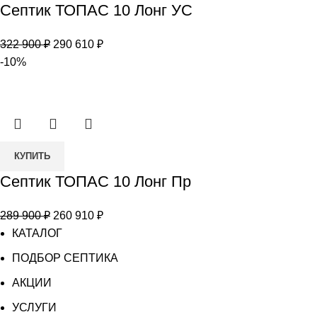
Септик ТОПАС 10 Лонг УС
Септик
ТОПАС
Первоначальная
Текущая
322 900
₽
290 610
₽
10
цена
цена:
-10%
Лонг
составляла
290
УС
322
610 ₽.
900 ₽.
Количество
КУПИТЬ
товара
Септик ТОПАС 10 Лонг Пр
Септик
ТОПАС
Первоначальная
Текущая
289 900
₽
260 910
₽
10
цена
цена:
КАТАЛОГ
Лонг
составляла
260
Пр
ПОДБОР СЕПТИКА
289
910 ₽.
АКЦИИ
900 ₽.
УСЛУГИ