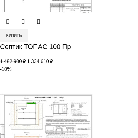
Количество
КУПИТЬ
товара
Септик ТОПАС 100 Пр
Септик
ТОПАС
Первоначальная
Текущая
1 482 900
₽
1 334 610
₽
100
цена
цена:
-10%
Пр
составляла
1
1
334
482
610 ₽.
900 ₽.