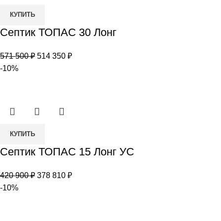
Количество
КУПИТЬ
товара
Септик ТОПАС 30 Лонг
Септик
ТОПАС
Первоначальная
Текущая
571 500
₽
514 350
₽
30
цена
цена:
-10%
Лонг
составляла
514
571
350 ₽.
500 ₽.
Количество
КУПИТЬ
товара
Септик ТОПАС 15 Лонг УС
Септик
ТОПАС
Первоначальная
Текущая
420 900
₽
378 810
₽
15
цена
цена:
-10%
Лонг
составляла
378
УС
420
810 ₽.