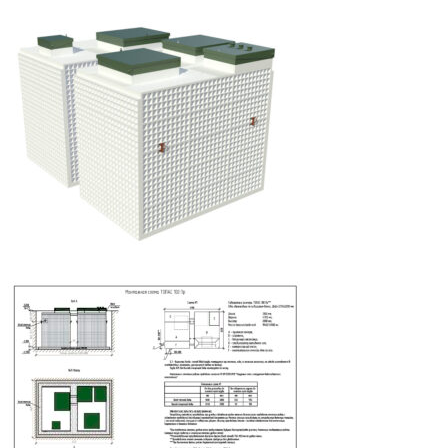
267
110 ₽.
900 ₽.