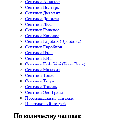
Септики Аквалос
Септики Волгарь
Септики Диамант
Септики Дочиста
Септики ДКС
Септики Гринлос
Септики Евролос
Септики Ergobox (Эргобокс)
Септики Евробион
Септики Итал
Септики КИТ
Септики Kolo Vesi (Коло Веси)
Септики Малахит
Септики Топас
Септики Тверь
Септики Тополь
Септики Эко-Гранд
Промышленные септики
Пластиковый погреб
По количеству человек