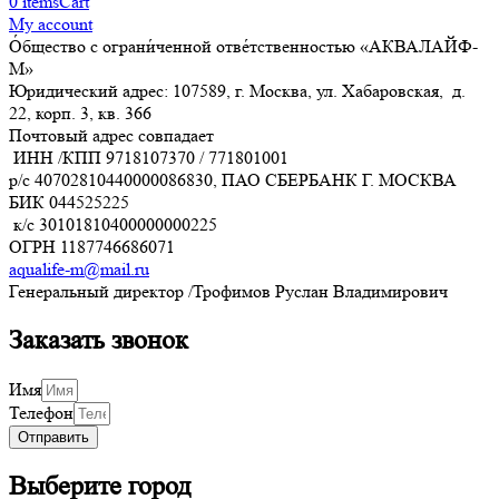
0
items
Cart
My account
О́бщество с ограни́ченной отве́тственностью «АКВАЛАЙФ-
М»
Юридический адрес: 107589, г. Москва, ул. Хабаровская, д.
22, корп. 3, кв. 366
Почтовый адрес совпадает
ИНН /КПП
9718107370
/
771801001
р/с
40702810440000086830
, ПАО СБЕРБАНК Г. МОСКВА
БИК
044525225
к/с
30101810400000000225
ОГРН
1187746686071
aqualife-m@mail.ru
Генеральный директор /Трофимов Руслан Владимирович
Заказать звонок
Имя
Телефон
Отправить
Выберите город