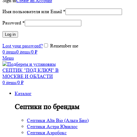
Sign in
Create an Account
Имя пользователя или Email
*
Password
*
Log in
Lost your password?
Remember me
0
items
0
items
/
0
₽
Menu
0
items
/
0
₽
Каталог
Септики по брендам
Септики Alta Bio (Альта Био)
Септики Астра Юнилос
Септики Аэробокс